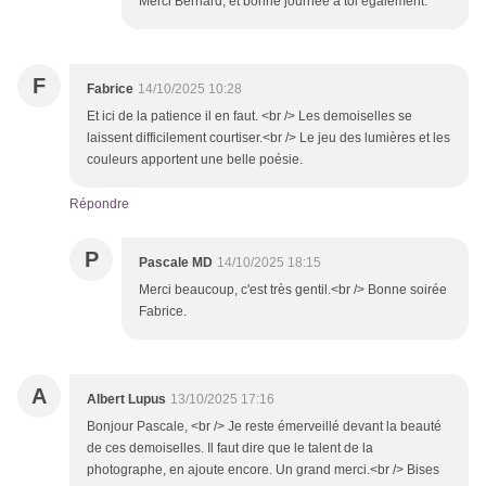
Merci Bernard, et bonne journée à toi également.
F
Fabrice
14/10/2025 10:28
Et ici de la patience il en faut. <br /> Les demoiselles se
laissent difficilement courtiser.<br /> Le jeu des lumières et les
couleurs apportent une belle poésie.
Répondre
P
Pascale MD
14/10/2025 18:15
Merci beaucoup, c'est très gentil.<br /> Bonne soirée
Fabrice.
A
Albert Lupus
13/10/2025 17:16
Bonjour Pascale, <br /> Je reste émerveillé devant la beauté
de ces demoiselles. Il faut dire que le talent de la
photographe, en ajoute encore. Un grand merci.<br /> Bises