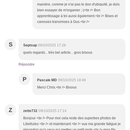
manière, comme je n'ai pas le don d'ubiquité, je dois
bien essayer de m'organier ;-)<br /> Bon
apprentissage à toi aussi également.<br /> Bises et
caresses transmises à Gus.<br />
S
Septsup
09/10/2025 17:28
quels regards... très bel article... gros bisous
Répondre
P
Pascale MD
09/10/2025 18:49
Merci Chris.<br /> Bisous
Z
zette732
09/10/2025 17:14
Bonjour <br /> Pour moi cela reste des superbes photos de
Libellules <br /> et maintenant <br /> vue ma grande fatigue je
répondrai qu'a ceux qui mettes un petit mots <br /> mon fils