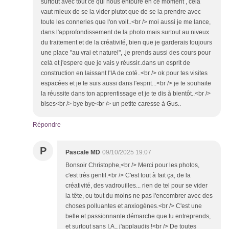
surtout avec tout ce qui nous entoure en ce moment , cela
vaut mieux de se la vider plutot que de se la prendre avec
toute les conneries que l'on voit..<br /> moi aussi je me lance,
dans l'approfondissement de la photo mais surtout au niveux
du traitement et de la créativité, bien que je garderais toujours
une place "au vrai et naturel", .je prends aussi des cours pour
celà et j'espere que je vais y réussir..dans un esprit de
construction en laissant l'IA de coté..<br /> ok pour tes visites
espacées et je te suis aussi dans l'esprit...<br /> je te souhaite
la réussite dans ton apprentissage et je te dis à bientôt..<br />
bises<br /> bye bye<br /> un petite caresse à Gus..
Répondre
P
Pascale MD
09/10/2025 19:07
Bonsoir Christophe,<br /> Merci pour les photos,
c'est très gentil.<br /> C'est tout à fait ça, de la
créativité, des vadrouilles... rien de tel pour se vider
la tête, ou tout du moins ne pas l'encombrer avec des
choses polluantes et anxiogènes.<br /> C'est une
belle et passionnante démarche que tu entreprends,
et surtout sans I.A., j'applaudis !<br /> De toutes