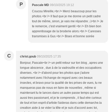
P
Pascale MD
09/10/2025 19:12
Coucou Mireille,<br /> Merci beaucoup pour les
photos.<br /> Il faut que je me donne un petit cadre
tout de même, sinon, je vais me répandre ;-)<br /> Je
te remercie, c'est vraiment gentil.<br /> Eh bien bon
apprentissage de la broderie alors.<br /> Caresses
transmises à Gus.<br /> Bises et bonne soirée
C
christ.goub
09/10/2025 17:35
Bonjour, Pascale<br /> un petit retour sur ton blog , apres une
longue abscence , due à de la vadrouille et des occupations
diverses..<br /> d'abord pour tes photos que j'adore
notamment avec l'échange de regard avec ces beaux
insectes, et bravo pour la qualité de tes prises de vues, tu ne
manqueras pas de nous en faire de nouvelles , même si
maintenant tu te lances dans un autre passe temps qui est
aussi tres passionant, et je te comprends , il faut etre curieux
de tout et ton esprit d'artiste t'aideras dans cette demarche.la
creation aide à se vider la tête et je suis d'accord avec toi,