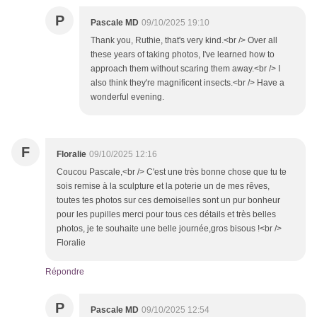
P
Pascale MD
09/10/2025 19:10
Thank you, Ruthie, that's very kind.<br /> Over all
these years of taking photos, I've learned how to
approach them without scaring them away.<br /> I
also think they're magnificent insects.<br /> Have a
wonderful evening.
F
Floralie
09/10/2025 12:16
Coucou Pascale,<br /> C'est une très bonne chose que tu te
sois remise à la sculpture et la poterie un de mes rêves,
toutes tes photos sur ces demoiselles sont un pur bonheur
pour les pupilles merci pour tous ces détails et très belles
photos, je te souhaite une belle journée,gros bisous !<br />
Floralie
Répondre
P
Pascale MD
09/10/2025 12:54