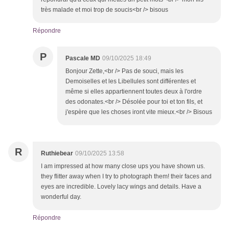
très malade et moi trop de soucis<br /> bisous
Répondre
P
Pascale MD
09/10/2025 18:49
Bonjour Zette,<br /> Pas de souci, mais les
Demoiselles et les Libellules sont différentes et
même si elles appartiennent toutes deux à l'ordre
des odonates.<br /> Désolée pour toi et ton fils, et
j'espère que les choses iront vite mieux.<br /> Bisous
R
Ruthiebear
09/10/2025 13:58
I am impressed at how many close ups you have shown us.
they flitter away when I try to photograph them! their faces and
eyes are incredible. Lovely lacy wings and details. Have a
wonderful day.
Répondre