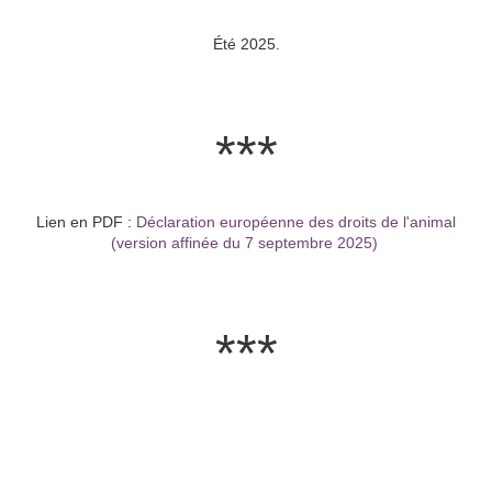
Été 2025.
***
Lien en PDF :
Déclaration européenne des droits de l'animal
(version affinée du 7 septembre 2025)
***
Ayant de nombreuses "occu-passions"
en dehors de la photo, à compter de ce