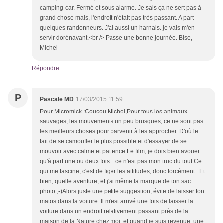
camping-car. Fermé et sous alarme. Je sais ça ne sert pas à
grand chose mais, l'endroit n'était pas très passant. A part
quelques randonneurs. J'ai aussi un harnais. je vais m'en
servir dorénavant.<br /> Passe une bonne journée. Bise,
Michel
Répondre
P
Pascale MD
17/03/2015 11:59
Pour Micromick :Coucou Michel,Pour tous les animaux
sauvages, les mouvements un peu brusques, ce ne sont pas
les meilleurs choses pour parvenir à les approcher. D'où le
fait de se camoufler le plus possible et d'essayer de se
mouvoir avec calme et patience.Le film, je dois bien avouer
qu'à part une ou deux fois... ce n'est pas mon truc du tout.Ce
qui me fascine, c'est de figer les attitudes, donc forcément...Et
bien, quelle aventure, et j'ai même la marque de ton sac
photo ;-)Alors juste une petite suggestion, évite de laisser ton
matos dans la voiture. Il m'est arrivé une fois de laisser la
voiture dans un endroit relativement passant près de la
maison de la Nature chez moi, et quand je suis revenue, une