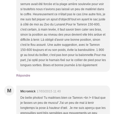
serrure avait été forcée et la plage arrière soulevée pour voir
si toutefois nous n'avions pas laissé un peu de matériel dans
le coffre. Heureusement ce n'était pas le cas.Une autre fois, je
me suis fait piquer un ajout d'objectif tout en ayant le sac juste
à côté de moi au Zoo du Lunaret.Pour le Tamron 150-600,
c'est certain, à main levée, il faut savoir bien caler ses bras,
sinon la position au niveau des yeux devient vite très ardue et
difficile à tenir. Là obligé d'avoir une bonne position, sinon
c'est le flou assuré. Une autre suggestion, avec le Tamron
150-600 toujours et vu son poids, évite la bandoulière. 1.900
gr au bout du boîtier, c'est pas bon pour la baïonnette.Pour ma
part, j'ai opté pour le harnais fixé sur le collier de pied pour les
longues sorties. Bises et bonne journée à toi également
Répondre
M
Micromick
17/03/2015 11:40
De belle photos! Tu maitrises bien ce Tamron.<br /> Il faut que
je fasses un peu de muscul' J'ai un peu de mal à tenir
longtemps la pose à hauteur d'œil. Je me suis aperçu que les
grenouilles sont très sensibles aux mouvements un peu