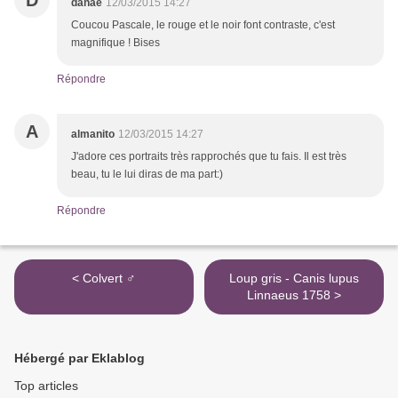
D
danae
12/03/2015 14:27
Coucou Pascale, le rouge et le noir font contraste, c'est
magnifique ! Bises
Répondre
A
almanito
12/03/2015 14:27
J'adore ces portraits très rapprochés que tu fais. Il est très
beau, tu le lui diras de ma part:)
Répondre
< Colvert ♂
Loup gris - Canis lupus
Linnaeus 1758 >
Hébergé par Eklablog
Top articles