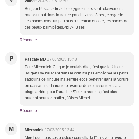
V
videolf
20/05/2015 18:50
Bonjour Pascale<br /> Les cygnes noirs sont relativement
rares surtout dans la nature par chez moi. Alors je regarde
tes photos avec un peu plus d'attention encore, les photos de
ces beaux palmipèdes.<br /> Bises
Répondre
P
Pascale MD
17/03/2015 15:48
Pour Micromick :Ce que je voulais dire, c'est que le fait que
les gens se baladent dans le coin n'a pas empêcher les petits
sagouins de flinguer ma serrure et de pénétrer dans la voiture
en passant par la portière avant et de se glisser jusqu'à la
plage arrière pour l'arracher !Pour le harnais, c'est plus
prudent pour ton boîtier ;-)Bises Michel
Répondre
M
Micromick
17/03/2015 13:44
Merci pour tous ces précieux conseils. là j'étais venu avec le