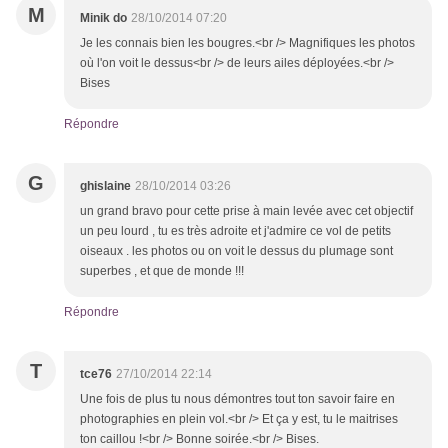
M
Minik do
28/10/2014 07:20
Je les connais bien les bougres.<br /> Magnifiques les photos
où l'on voit le dessus<br /> de leurs ailes déployées.<br />
Bises
Répondre
G
ghislaine
28/10/2014 03:26
un grand bravo pour cette prise à main levée avec cet objectif
un peu lourd , tu es très adroite et j'admire ce vol de petits
oiseaux . les photos ou on voit le dessus du plumage sont
superbes , et que de monde !!!
Répondre
T
tce76
27/10/2014 22:14
Une fois de plus tu nous démontres tout ton savoir faire en
photographies en plein vol.<br /> Et ça y est, tu le maitrises
ton caillou !<br /> Bonne soirée.<br /> Bises.