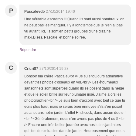
P
Pascalevdb
27/10/2014 19:40
Une véritable escadron !!! Quand ils sont aussi nombreux, on
ne peut pas les manquer. Il y a longtemps que je n'en ai pas
vu autant. Ici, ils sont en petits groupes d'une dizaine
maxi.Bises, Pascale, et bonne soirée.
Répondre
C
Cricri87
27/10/2014 19:28
Bonsoir ma chère Pascale,<br /> Je suis toujours admirative
devant tes photos d'oiseaux en vol.<br /> Les étourneaux
sansonnets sont superbes quand ils se posent dans la neige
et que le soleil brille sur leur plumage irisé. J'aime alors les
photographier.<br /> Je suis bien d'accord avec tout ce que tu
écris plus haut, mais je serais bien ennuyée s'ils s'en posait
autant dans notre jardin. L'effet Hitchcock, dans aucun doute !
<br /> Généralement, nous n'en avons pas plus de 4 ou 5.<br
/> Encore une très belles journée avec nos lutins jardiniers
qui font des miracles dans le jardin. Heureusement que nous