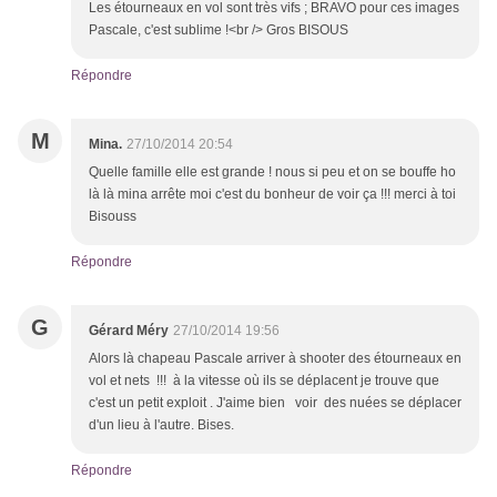
Les étourneaux en vol sont très vifs ; BRAVO pour ces images
Pascale, c'est sublime !<br /> Gros BISOUS
Répondre
M
Mina.
27/10/2014 20:54
Quelle famille elle est grande ! nous si peu et on se bouffe ho
là là mina arrête moi c'est du bonheur de voir ça !!! merci à toi
Bisouss
Répondre
G
Gérard Méry
27/10/2014 19:56
Alors là chapeau Pascale arriver à shooter des étourneaux en
vol et nets !!! à la vitesse où ils se déplacent je trouve que
c'est un petit exploit . J'aime bien voir des nuées se déplacer
d'un lieu à l'autre. Bises.
Répondre