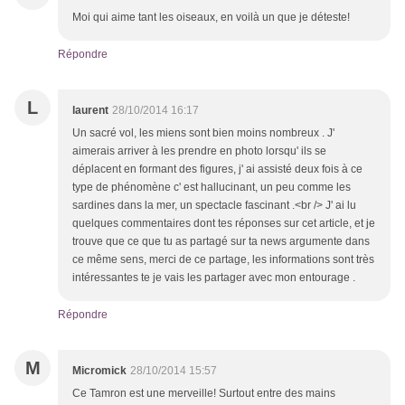
Moi qui aime tant les oiseaux, en voilà un que je déteste!
Répondre
L
laurent
28/10/2014 16:17
Un sacré vol, les miens sont bien moins nombreux . J'
aimerais arriver à les prendre en photo lorsqu' ils se
déplacent en formant des figures, j' ai assisté deux fois à ce
type de phénomène c' est hallucinant, un peu comme les
sardines dans la mer, un spectacle fascinant .<br /> J' ai lu
quelques commentaires dont tes réponses sur cet article, et je
trouve que ce que tu as partagé sur ta news argumente dans
ce même sens, merci de ce partage, les informations sont très
intéressantes te je vais les partager avec mon entourage .
Répondre
M
Micromick
28/10/2014 15:57
Ce Tamron est une merveille! Surtout entre des mains