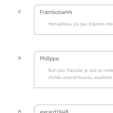
Framboise44
F
Merveilleux, y'a pas d'autres mot
Répondre
Philippe
P
Bon jour Pascale, je vais te rem
clichés attendrissants, excellen
Répondre
gerard1948
G