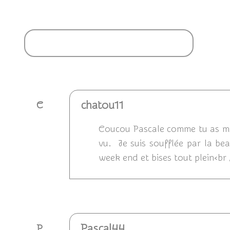
Ajouter un commentaire
chatou11
C
Coucou Pascale comme tu as mis u
vu. Je suis soufflée par la bea
week end et bises tout plein<br
Répondre
Pascal44
P