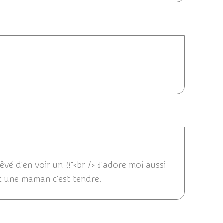
4 11:10
/2014 08:50
rêvé d'en voir un !!"<br /> J'adore moi aussi
c une maman c'est tendre.