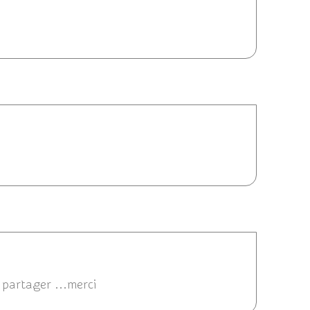
7/2014 18:28
 14:03
 partager ...merci