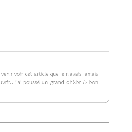
2018 11:15
enir voir cet article que je n'avais jamais
vrir.. j'ai poussé un grand oh!<br /> bon
2014 14:20