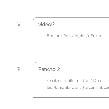
Répondre
videolf
V
Bonjour Pascale,<br /> Surpris..
Répondre
Pancho 2
P
Je cite ma fille à côté: " Oh qu'i
les flamants donc forcément ce
Répondre