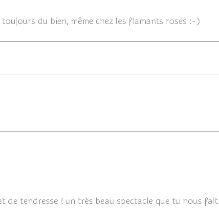
 toujours du bien, même chez les flamants roses :-)
12/0
12/07/2014
t de tendresse ! un très beau spectacle que tu nous fait