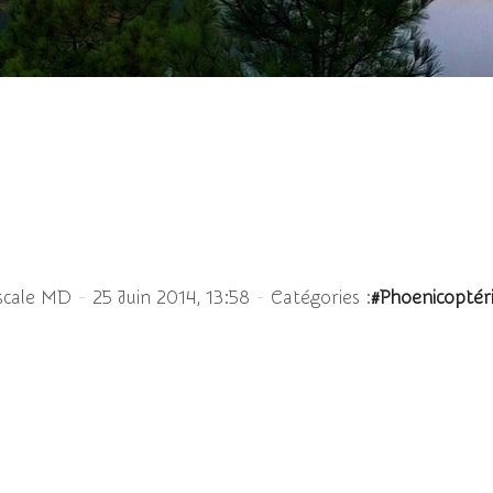
Flamant des Caraïbes
-
-
scale MD
25 Juin 2014, 13:58
Catégories :
#Phoenicoptér