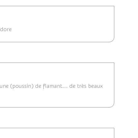
11/07/2014 08:24
adore
014 08:21
jeune (poussin) de flamant... de très beaux
/07/2014 22:10