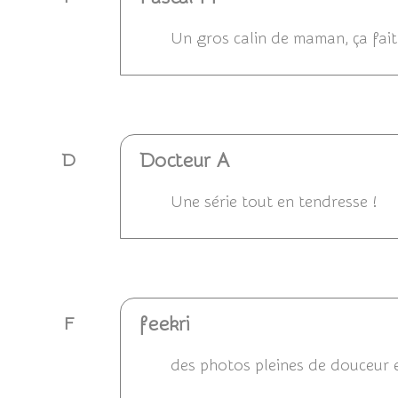
Un gros calin de maman, ça fait
Répondre
Docteur A
D
Une série tout en tendresse !
Répondre
feekri
F
des photos pleines de douceur e