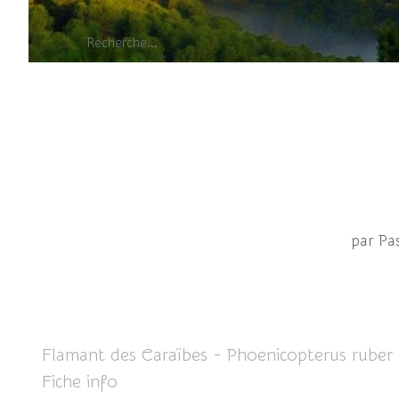
par Pa
Flamant des Caraïbes - Phoenicopterus ruber
Fiche info
ICI