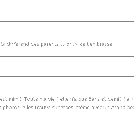
11/07/201
. Si différend des parents...<br /> Je t'embrasse.
11/07
l est mimi!! Toute ma vie ( elle n'a que 8ans et demi), j'ai 
s photos je les trouve superbes, même avec un grand be