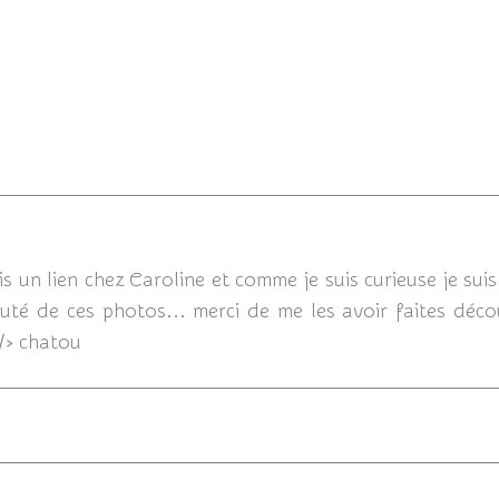
10/03/
n lien chez Caroline et comme je suis curieuse je suis v
uté de ces photos... merci de me les avoir faites décou
 /> chatou
13/07/