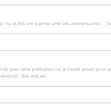
s ! tu as fait une superbe série très attendrissante ... j'
11/07/2
ercier pour cette publication car je n'avais jamais vu un 
t vendredi. Bise amicale.
10