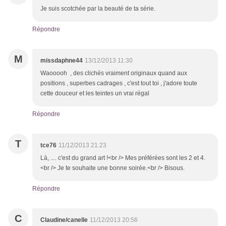
Je suis scotchée par la beauté de ta série.
Répondre
M
missdaphne44
13/12/2013 11:30
Waooooh , des clichés vraiment originaux quand aux
positions , superbes cadrages , c'est tout toi , j'adore toute
cette douceur et les teintes un vrai régal
Répondre
T
tce76
11/12/2013 21:23
Là, .... c'est du grand art !<br /> Mes préférées sont les 2 et 4.
<br /> Je te souhaite une bonne soirée.<br /> Bisous.
Répondre
C
Claudine/canelle
11/12/2013 20:56