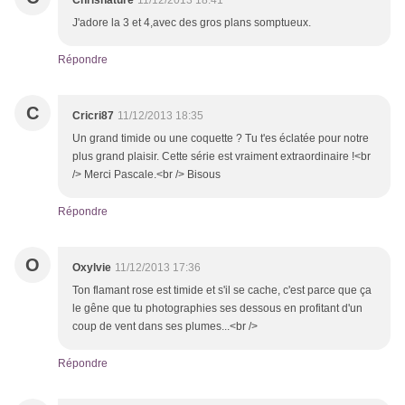
Chrisnature
11/12/2013 18:41
J'adore la 3 et 4,avec des gros plans somptueux.
Répondre
C
Cricri87
11/12/2013 18:35
Un grand timide ou une coquette ? Tu t'es éclatée pour notre
plus grand plaisir. Cette série est vraiment extraordinaire !<br
/> Merci Pascale.<br /> Bisous
Répondre
O
Oxylvie
11/12/2013 17:36
Ton flamant rose est timide et s'il se cache, c'est parce que ça
le gêne que tu photographies ses dessous en profitant d'un
coup de vent dans ses plumes...<br />
Répondre