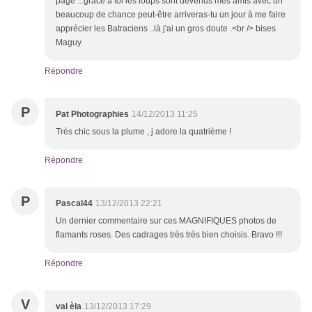
page ...grâce à toi les loups sont devenus mes amis avec un
beaucoup de chance peut-être arriveras-tu un jour à me faire
apprécier les Batraciens ..là j'ai un gros doute .<br /> bises
Maguy
Répondre
P
Pat Photographies
14/12/2013 11:25
Très chic sous la plume , j adore la quatrième !
Répondre
P
Pascal44
13/12/2013 22:21
Un dernier commentaire sur ces MAGNIFIQUES photos de
flamants roses. Des cadrages très très bien choisis. Bravo !!!
Répondre
V
val èla
13/12/2013 17:29