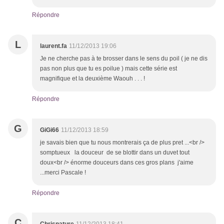
Répondre
L
laurent.fa
11/12/2013 19:06
Je ne cherche pas à te brosser dans le sens du poil ( je ne dis
pas non plus que tu es poilue ) mais cette série est
magnifique et la deuxième Waouh . . . !
Répondre
G
GiGi66
11/12/2013 18:59
je savais bien que tu nous montrerais ça de plus pret ...<br />
somptueux la douceur de se blottir dans un duvet tout
doux<br /> énorme douceurs dans ces gros plans j'aime
...merci Pascale !
Répondre
C