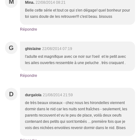
M
Mina.
22/08/2014 08:21
Belle cette série et tout ce qui s'en dégage! quel bonheur pour
toi sans doute de les retrouver!!! c'est beau. bisouss
Répondre
G
ghislaine
22/08/2014 07:19
l'adulte est magnifique avec ce noir sur l'oeil et le petit avec
les ailes ouvertes ressemble à une peluche . très craquant .
Répondre
D
durgalola
21/08/2014 21:59
de très beaux oiseaux - chez nous les hirondelles viennent
dormir dans le nid car les nuits sont fraîches - seulement, les
parents recouvent et vu le peu de place, voilà deux oeufs
contenant des petits qui sont tombés ... première fois que je
vois des nichées envolées revenir dormir dans le nid. Bises