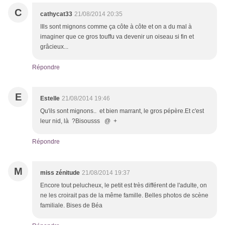
C
cathycat33
21/08/2014 20:35
IIls sont mignons comme ça côte à côte et on a du mal à
imaginer que ce gros touffu va devenir un oiseau si fin et
grâcieux...
Répondre
E
Estelle
21/08/2014 19:46
Qu'ils sont mignons.. et bien marrant, le gros pépère.Et c'est
leur nid, là ?Bisousss @ +
Répondre
M
miss zénitude
21/08/2014 19:37
Encore tout pelucheux, le petit est très différent de l'adulte, on
ne les croirait pas de la même famille. Belles photos de scène
familiale. Bises de Béa