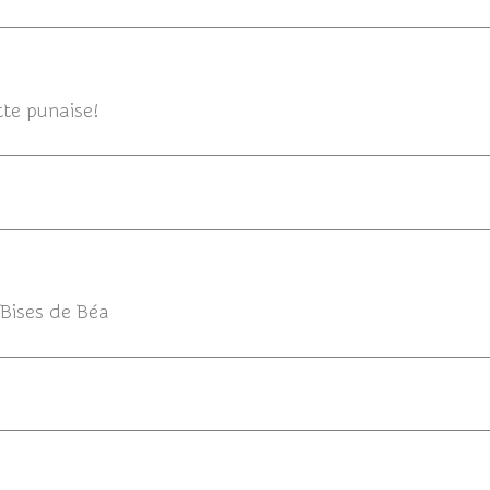
22/08/2
tte punaise!
 Bises de Béa
20/08/201