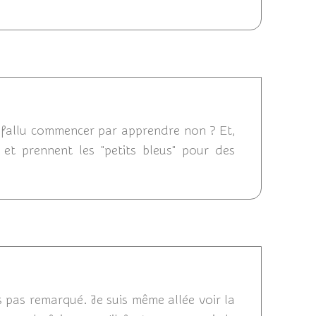
/08/2014 16:09
n fallu commencer par apprendre non ? Et,
 et prennent les "petits bleus" pour des
4 16:05
is pas remarqué. Je suis même allée voir la