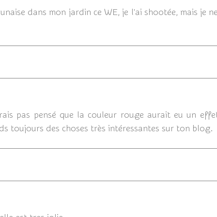
 punaise dans mon jardin ce WE, je l'ai shootée, mais je
19/08
rais pas pensé que la couleur rouge aurait eu un effet
nds toujours des choses très intéressantes sur ton blog.
19/08/2