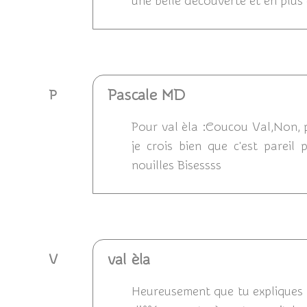
une belle decouverte et en plus e
Répondre
Pascale MD
P
Pour val èla :Coucou Val,Non, p
je crois bien que c'est pareil
nouilles Bisessss
Répondre
val èla
V
Heureusement que tu expliques en