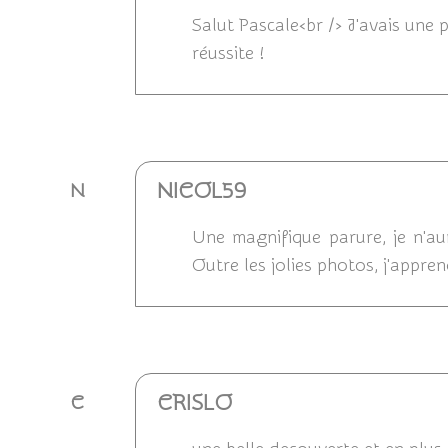
Salut Pascale<br /> J'avais une
réussite !
Répondre
NICOL59
N
Une magnifique parure, je n'au
Outre les jolies photos, j'appre
Répondre
CRISLO
C