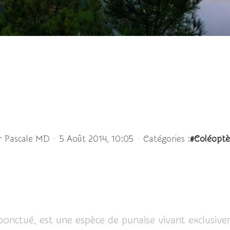
onctué - Graphosoma 
-
-
r Pascale MD
5 Août 2014, 10:05
Catégories :
#Coléoptè
ctué, est une espèce de punaise vivant exclusivem