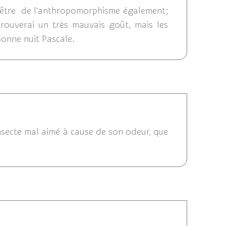
ut-être de l'anthropomorphisme également;
 trouverai un très mauvais goût, mais les
onne nuit Pascale.
9/08/2014 23:27
insecte mal aimé à cause de son odeur, que
 21:21