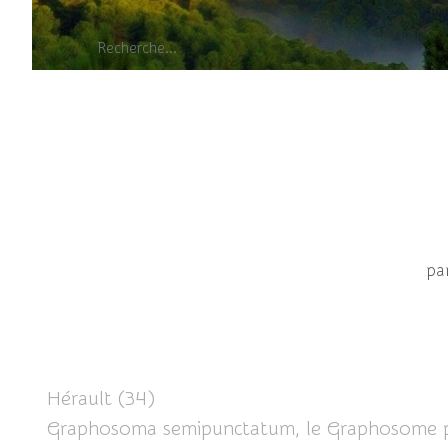
Graphosome p
pa
Hérault (34)
Graphosoma semipunctatum, le Graphosome pon