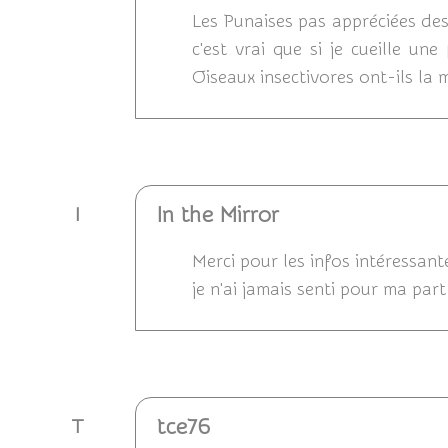
Les Punaises pas appréciées des
c'est vrai que si je cueille un
Oiseaux insectivores ont-ils l
Répondre
In the Mirror
I
Merci pour les infos intéressant
je n'ai jamais senti pour ma par
Répondre
tce76
T