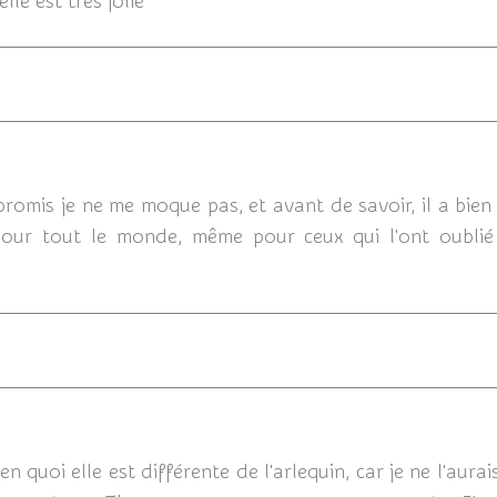
lle est tres jolie
19
romis je ne me moque pas, et avant de savoir, il a bie
 pour tout le monde, même pour ceux qui l'ont oublié
19/08/201
 quoi elle est différente de l'arlequin, car je ne l'aura