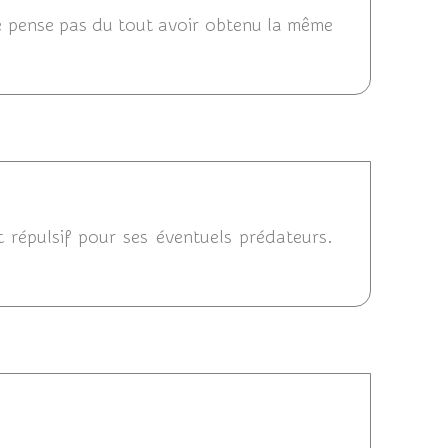
 ne pense pas du tout avoir obtenu la même
/2014 20:25
 répulsif pour ses éventuels prédateurs.
014 18:39