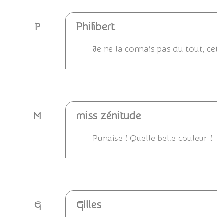
Philibert
P
Je ne la connais pas du tout, ce
Répondre
miss zénitude
M
Punaise ! Quelle belle couleur !
Répondre
Gilles
G