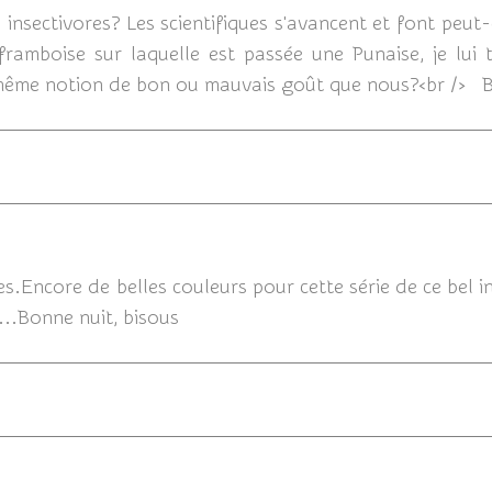
 insectivores? Les scientifiques s'avancent et font pe
e framboise sur laquelle est passée une Punaise, je lui
a même notion de bon ou mauvais goût que nous?<br /> B
1
es.Encore de belles couleurs pour cette série de ce bel 
t...Bonne nuit, bisous
19/08/2014