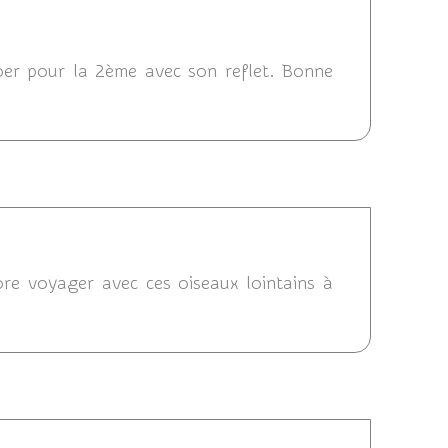
18/08/2023 08:52
coer pour la 2ème avec son reflet. Bonne
6:31
ore voyager avec ces oiseaux lointains à