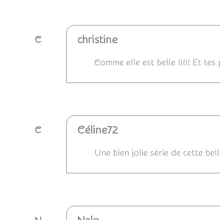
Répondre
christine
C
Comme elle est belle !!!!! Et te
Répondre
Céline72
C
Une bien jolie série de cette bel
Répondre