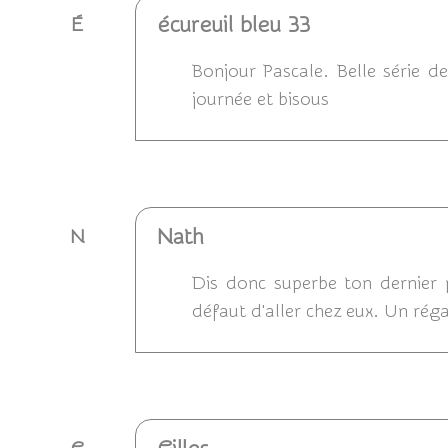
écureuil bleu 33
É
Bonjour Pascale. Belle série d
journée et bisous
Répondre
Nath
N
Dis donc superbe ton dernier p
défaut d'aller chez eux. Un réga
Répondre