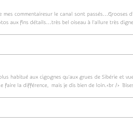
14/01/2015 
ue mes commentairesur le canal sont passés...Grooses diff
os aux fins détails...très bel oiseau à l'allure très dig
14/01/20
 plus habitué aux cigognes qu'aux grues de Sibérie et v
 faire la différence, mais je dis bien de loin.<br /> Bise
12/01/2015