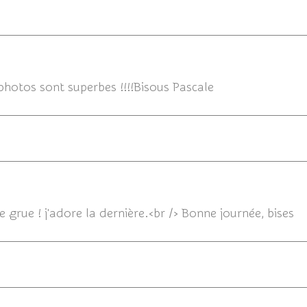
12/01/2
s photos sont superbes !!!!Bisous Pascale
12/01/2
le grue ! j'adore la dernière.<br /> Bonne journée, bises