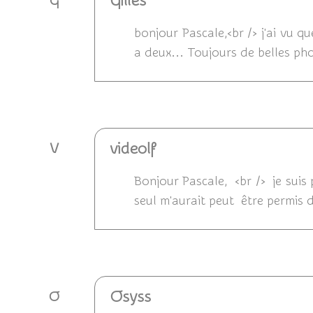
Gilles
G
bonjour Pascale,<br /> j'ai vu q
a deux... Toujours de belles phot
Répondre
videolf
V
Bonjour Pascale, <br /> je suis
seul m'aurait peut être permis de
Répondre
Osyss
O