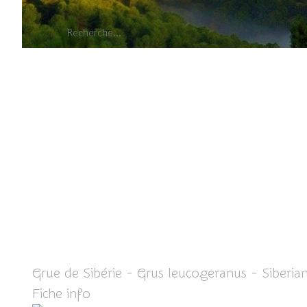
Grue de Sibérie - Grus leucogeranus - Siberia
Fiche info
ICI