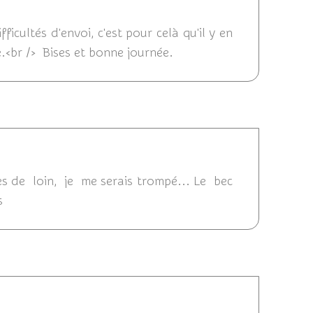
11:27
icultés d'envoi, c'est pour celà qu'il y en
ne.<br /> Bises et bonne journée.
15 10:44
ues de loin, je me serais trompé... Le bec
s
 21:06