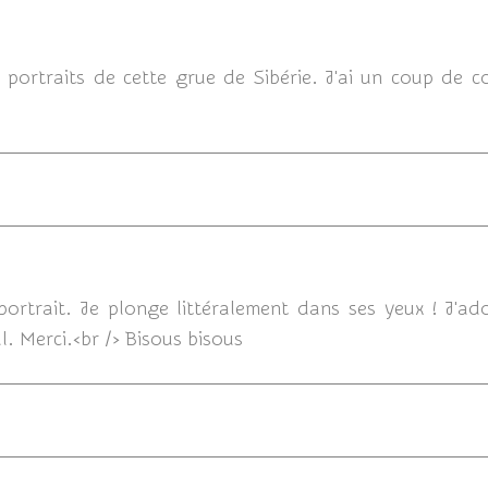
e portraits de cette grue de Sibérie. J'ai un coup de 
15/01/2015 1
ortrait. Je plonge littéralement dans ses yeux ! J'ad
l. Merci.<br /> Bisous bisous