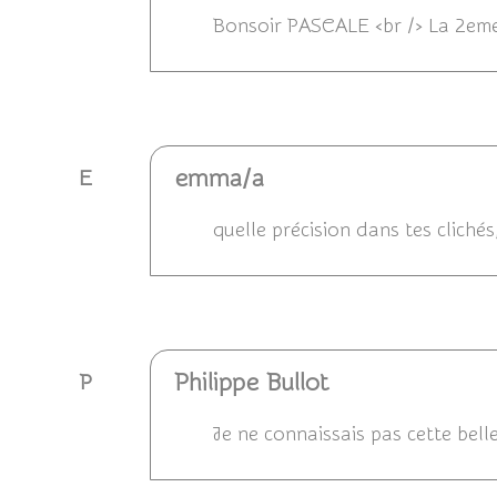
Bonsoir PASCALE <br /> La 2eme e
Répondre
emma/a
E
quelle précision dans tes clichés,
Répondre
Philippe Bullot
P
Je ne connaissais pas cette bell