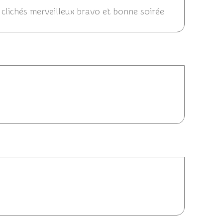
 clichés merveilleux bravo et bonne soirée
015 17:22
12/01/2015 17:16