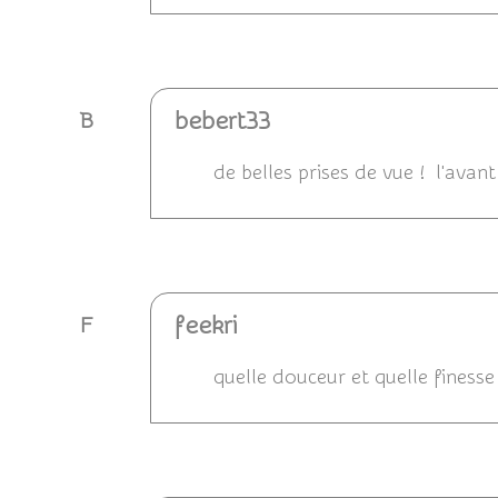
Répondre
bebert33
B
de belles prises de vue ! l'avant
Répondre
feekri
F
quelle douceur et quelle finesse
Répondre