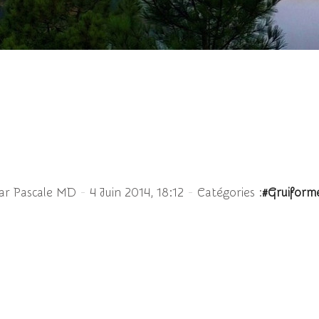
Grue demoiselle
-
-
ar Pascale MD
4 Juin 2014, 18:12
Catégories :
#Gruiform