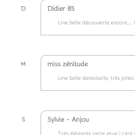
Didier 85
D
Une belle découverte encore... la
Répondre
miss zénitude
M
Une belle demoiselle, très jolie
Répondre
Sylvie - Anjou
S
Très élégante cette grue ! c'es