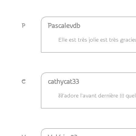
Pascalevdb
P
Elle est très jolie est très gra
Répondre
cathycat33
C
JJ'adore l'avant dernière !!! quel
Répondre