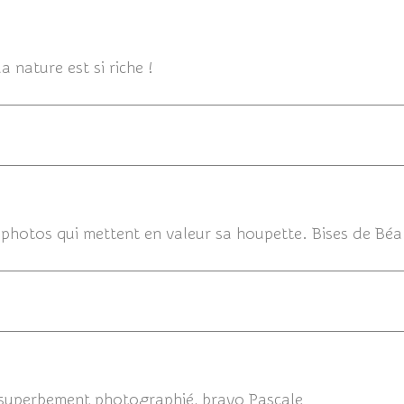
23/06
 nature est si riche !
s photos qui mettent en valeur sa houpette. Bises de Béa
t superbement photographié, bravo Pascale