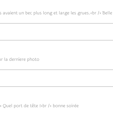
23/0
les avaient un bec plus long et large les grues.<br /> Bell
23/06/20
r la derniere photo
/> Quel port de tête !<br /> bonne soirée