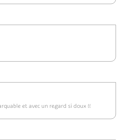
2014 14:47
 14:29
marquable et avec un regard si doux !!