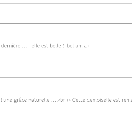
23/06/
 dernière ... elle est belle ! bel am a+
23/06/2014
 ! une grâce naturelle ....<br /> Cette demoiselle est re