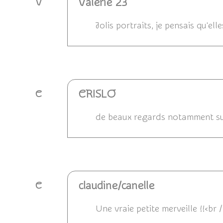
Valérie 23
V
Jolis portraits, je pensais qu'el
Répondre
CRISLO
C
de beaux regards notamment su
Répondre
claudine/canelle
C
Une vraie petite merveille !!<br 