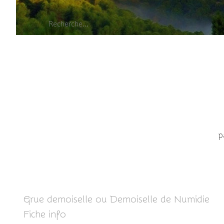
p
Grue demoiselle ou Demoiselle de Numidie
Fiche info
ICI