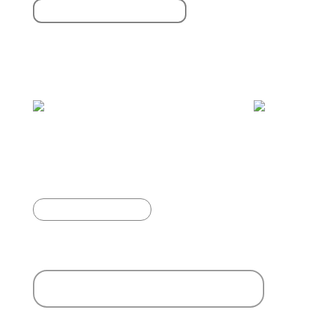
S'inscrire à la newsletter
Vous aimerez aussi :
Grues cendrées
Article précédent
Ajouter un commentaire