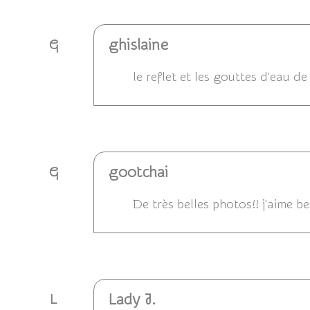
ghislaine
G
le reflet et les gouttes d'eau de 
Répondre
gootchai
G
De très belles photos!! j'aime b
Répondre
Lady J.
L