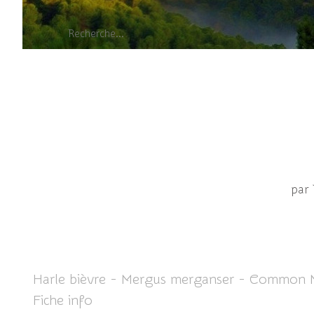
par
Harle bièvre - Mergus merganser - Common 
Fiche info
ICI