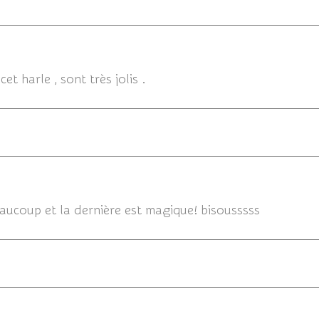
05/08/
cet harle , sont très jolis .
05/08/
eaucoup et la dernière est magique! bisousssss
05/08/20