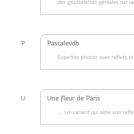
des gouttelettes géniales sur t
Répondre
Pascalevdb
P
Superbes photos avec reflets et 
Répondre
Une fleur de Paris
U
... Un canard qui aime son refle
Répondre