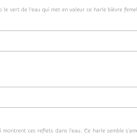
le vert de l'eau qui met en valeur ce harle bièvre femell
06/08/2014
05/08
montrent ces reflets dans l'eau. Ce harle semble s'a