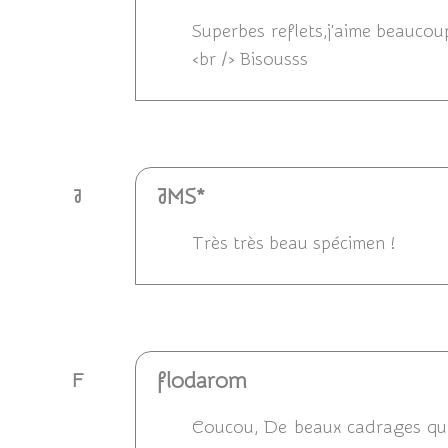
Superbes reflets,j'aime beaucoup 
<br /> Bisousss
Répondre
JMS*
J
Très très beau spécimen !
Répondre
flodarom
F
Coucou, De beaux cadrages qui 