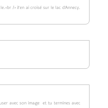
e.<br /> J'en ai croisé sur le lac d'Annecy.
 05:30
/2014 21:03
muser avec son image et tu termines avec