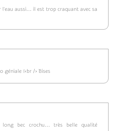
 l'eau aussi... il est trop craquant avec sa
05/08/2014 09:06
 géniale !<br /> Bises
08/2014 08:59
long bec crochu... très belle qualité