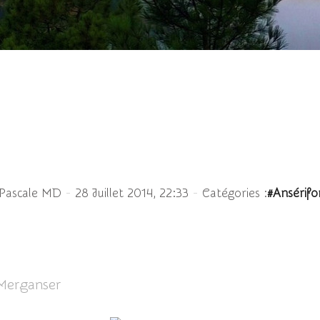
Harle bièvre ♀
-
-
 Pascale MD
28 Juillet 2014, 22:33
Catégories :
#Ansérif
Merganser