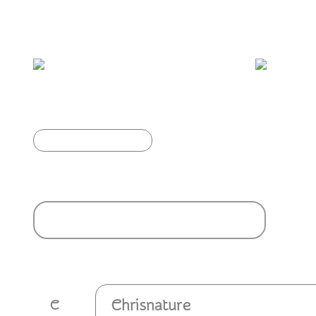
Vous aimerez aussi :
Canard Pilet ♂ en nuptial
Article précédent
Ajouter un commentaire
Chrisnature
C