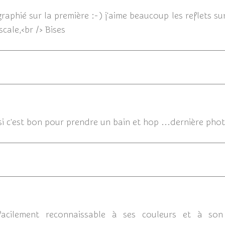
raphié sur la première :-) j'aime beaucoup les reflets sur
cale,<br /> Bises
i c'est bon pour prendre un bain et hop ...dernière photo
05/
acilement reconnaissable à ses couleurs et à son 