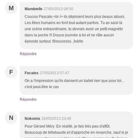
M
Mandoelle
27/05/2013 08:50
Coucou Pascale,<br /> ils déploient leurs plus beaux atours.
Les êtres humains en font tout autant parfois. Tu as saisi là
une scène extraordinaire, tu devrais avoir un petit magnéto
dans la poche !!! Douce journée à toi et ne râte aucun
épisode surtout. Bisousssss. Joëlle
Répondre
F
Focales
27/05/2013 07:47
On a l'impression qu'ils dansent un ballet rien que pour toi...
c'est peut-être le cas
Répondre
N
Nokomis
26/05/2013 23:49
Pour Gérard Méry :En réalité, je fais très peu d'affût.
Beaucoup de billebaude et d'approche en revanche, sauf si je