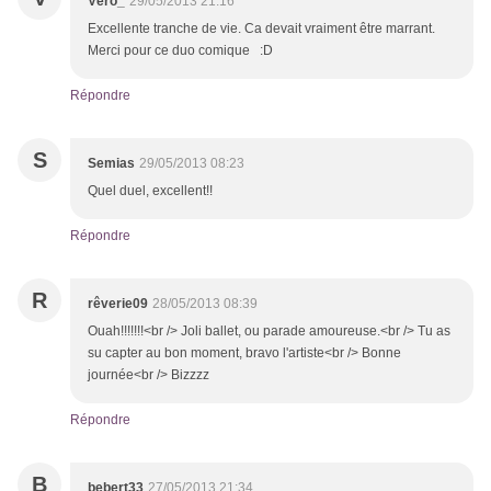
Véro_
29/05/2013 21:16
Excellente tranche de vie. Ca devait vraiment être marrant.
Merci pour ce duo comique :D
Répondre
S
Semias
29/05/2013 08:23
Quel duel, excellent!!
Répondre
R
rêverie09
28/05/2013 08:39
Ouah!!!!!!!<br /> Joli ballet, ou parade amoureuse.<br /> Tu as
su capter au bon moment, bravo l'artiste<br /> Bonne
journée<br /> Bizzzz
Répondre
B
bebert33
27/05/2013 21:34