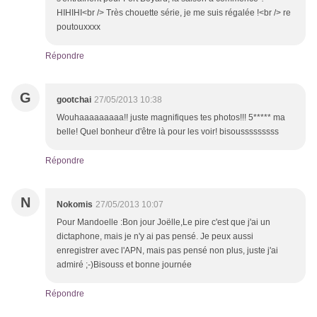
HIHIHI<br /> Très chouette série, je me suis régalée !<br /> re
poutouxxxx
Répondre
G
gootchai
27/05/2013 10:38
Wouhaaaaaaaaa!! juste magnifiques tes photos!!! 5***** ma
belle! Quel bonheur d'être là pour les voir! bisousssssssss
Répondre
N
Nokomis
27/05/2013 10:07
Pour Mandoelle :Bon jour Joëlle,Le pire c'est que j'ai un
dictaphone, mais je n'y ai pas pensé. Je peux aussi
enregistrer avec l'APN, mais pas pensé non plus, juste j'ai
admiré ;-)Bisouss et bonne journée
Répondre