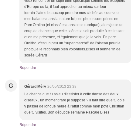
veux rencontrer un sujet bien spécifique comme les Guêpiers
d'Europe ou là, il faut approcher au mieux sur leur
terrain.J'aime beaucoup prendre mes clichés au cours de
mes balades dans la nature.Ici, ces photos sont prises en
Parc Ornitho (et classées dans cette rubrique), alors juste un
coup de chance que cette scène se soit produite à cet instant
et en ma présence, et également que je la vois. En parc
Ornitho, c'est un peu un "super marché" de l'oiseau pour la
photo, je le reconnais bien volontiers.Bises et bonne fin de
soirée Gérard
Répondre
G
Gérard Méry
26/05/2013 23:38
La chance que tu as eu d'assister à cette danse des deux
oiseaux , un moment rare je suppose ? Il faut dire que tu dois
y passer de longue heure à l'affut comme mon pote Christian
que tu visites. Bon début de semaine Pascale Bises
Répondre