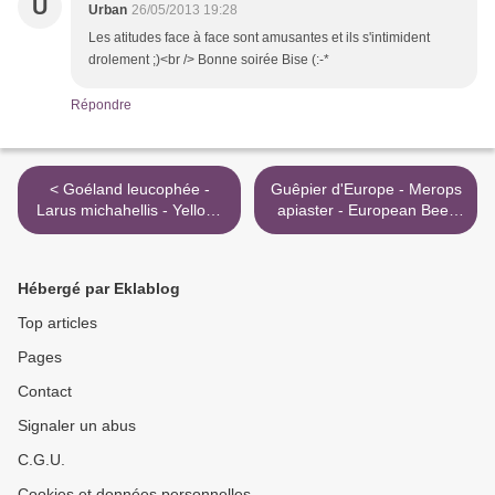
U
Urban
26/05/2013 19:28
Les atitudes face à face sont amusantes et ils s'intimident
drolement ;)<br /> Bonne soirée Bise (:-*
Répondre
< Goéland leucophée -
Guêpier d'Europe - Merops
Larus michahellis - Yellow-
apiaster - European Bee-
legged Gull
eater >
Hébergé par Eklablog
Top articles
Pages
Contact
Signaler un abus
C.G.U.
Cookies et données personnelles