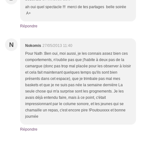
ah oui quel spectacle !!! merci de tes partages belle soirée
A+
Répondre
N
Nokomis
27/05/2013 11:40
Pour Nath :Ben oui, moi aussi, je les connais assez bien ces
comportements, n'oublie pas que j'habite à deux pas de la
camargue (donc pas trop mal placée pour les observer à loisir
et cela fait maintenant quelques temps qu'ils sont bien
présents dans cet espace), que je trimbale pas mal mes
baskets et que je ne suis pas née la semaine dernière La
seule chose qui m'a surprise sont les grognements. Je les
avais déjà entendu faire, mais à ce point, c'était
impressionnant par le colume sonore, et les jeunes qui se
chamaille un repas, c'est encore pire !Poutouxxxx et bonne
journée
Répondre