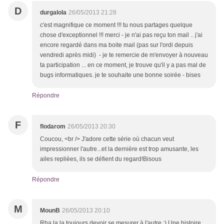
D
durgalola
26/05/2013 21:28
c'est magnifique ce moment !!! tu nous partages quelque
chose d'exceptionnel !!! merci - je n'ai pas reçu ton mail .. j'ai
encore regardé dans ma boite mail (pas sur l'ordi depuis
vendredi après midi) - je te remercie de m'envoyer à nouveau
ta participation ... en ce moment, je trouve qu'il y a pas mal de
bugs informatiques. je te souhaite une bonne soirée - bises
Répondre
F
flodarom
26/05/2013 20:30
Coucou, <br /> J'adore cette série où chacun veut
impressionner l'autre...et la dernière est trop amusante, les
ailes replièes, ils se défient du regard!Bisous
Répondre
M
MounB
26/05/2013 20:10
Rha la la toujours devoir se mesurer à l'autre :) Une histoire