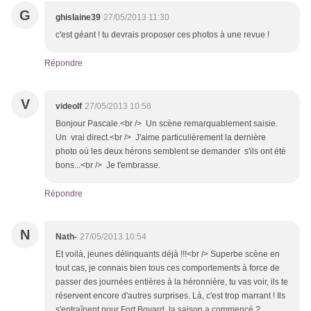
G
ghislaine39
27/05/2013 11:30
c'est géant ! tu devrais proposer ces photos à une revue !
Répondre
V
videolf
27/05/2013 10:58
Bonjour Pascale.<br /> Un scène remarquablement saisie.
Un vrai direct.<br /> J'aime particulièrement la dernière
photo où les deux hérons semblent se demander s'ils ont été
bons...<br /> Je t'embrasse.
Répondre
N
Nath-
27/05/2013 10:54
Et voilà, jeunes délinquants déjà !!!<br /> Superbe scène en
tout cas, je connais bien tous ces comportements à force de
passer des journées entières à la héronnière, tu vas voir, ils te
réservent encore d'autres surprises. Là, c'est trop marrant ! Ils
s'entraînent pour Fort Boyard, la saison a commencé ?