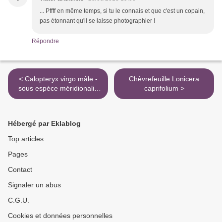
... Pffff en même temps, si tu le connais et que c'est un copain,
pas étonnant qu'il se laisse photographier !
Répondre
< Calopteryx virgo mâle -
Chèvrefeuille Lonicera
sous espèce méridionalis
caprifolium >
(Caloptéryx vierge)
Hébergé par Eklablog
Top articles
Pages
Contact
Signaler un abus
C.G.U.
Cookies et données personnelles