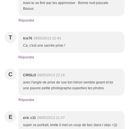
mais tu va finir par les apprivoiser . Bonne nuit pascale.
Bisous
Répondre
T
tce76
28/05/2013 22:43
Ca, c'est une sacrée prise !
Répondre
C
CRISLO
28/05/2013 22:16
avec l'angle de prise de vue ton héron semble geant et toi
une pauvre petite photographe.superbes tes photos
Répondre
E
eric c11
28/05/2013 21:47
super ce portrait, limite il met un coup de bec dans l objo =)))