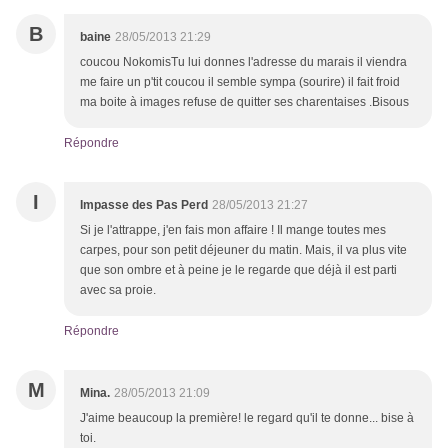
B
baine
28/05/2013 21:29
coucou NokomisTu lui donnes l'adresse du marais il viendra
me faire un p'tit coucou il semble sympa (sourire) il fait froid
ma boite à images refuse de quitter ses charentaises .Bisous
Répondre
I
Impasse des Pas Perd
28/05/2013 21:27
Si je l'attrappe, j'en fais mon affaire ! Il mange toutes mes
carpes, pour son petit déjeuner du matin. Mais, il va plus vite
que son ombre et à peine je le regarde que déjà il est parti
avec sa proie.
Répondre
M
Mina.
28/05/2013 21:09
J'aime beaucoup la première! le regard qu'il te donne... bise à
toi.