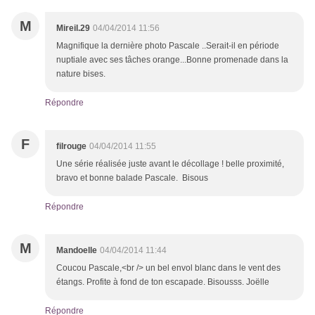
M
Mireil.29
04/04/2014 11:56
Magnifique la dernière photo Pascale ..Serait-il en période
nuptiale avec ses tâches orange...Bonne promenade dans la
nature bises.
Répondre
F
filrouge
04/04/2014 11:55
Une série réalisée juste avant le décollage ! belle proximité,
bravo et bonne balade Pascale. Bisous
Répondre
M
Mandoelle
04/04/2014 11:44
Coucou Pascale,<br /> un bel envol blanc dans le vent des
étangs. Profite à fond de ton escapade. Bisousss. Joëlle
Répondre