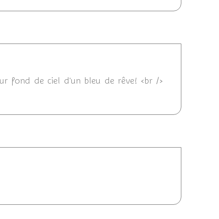
:28
sur fond de ciel d'un bleu de rêve! <br />
6:12