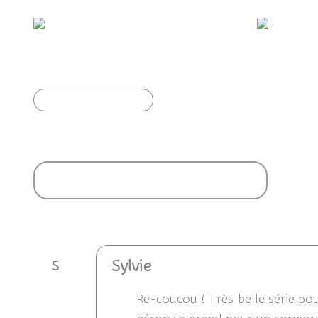
Héron garde-boeufs
Article précédent
Ajouter un commentaire
Sylvie
S
Re-coucou ! Très belle série pou