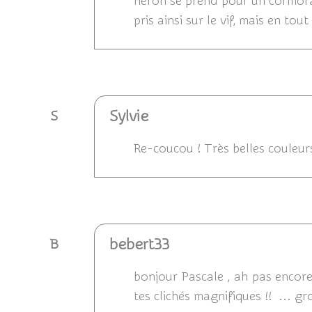
héron se prend pour un cormoran 
pris ainsi sur le vif, mais en tou
Répondre
Sylvie
S
Re-coucou ! Très belles couleurs
Répondre
bebert33
B
bonjour Pascale , ah pas encore 
tes clichés magnifiques !! ... g