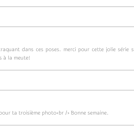
17/12/2018 18
 craquant dans ces poses. merci pour cette jolie série 
s à la meute!
17/12/2018 1
e pour ta troisième photo<br /> Bonne semaine.