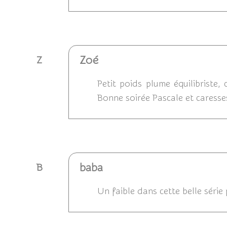
Répondre
Zoé
Z
Petit poids plume équilibriste,
Bonne soirée Pascale et caresse
Répondre
baba
B
Un faible dans cette belle séri
Répondre