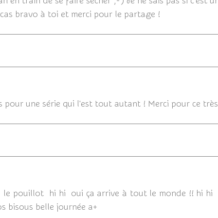
en train de se faire sécher ;-) Je ne sais pas si c'est u
t cas bravo à toi et merci pour le partage !
16/10/2019
 pour une série qui l'est tout autant ! Merci pour ce tr
18/12/
le pouillot hi hi oui ça arrive à tout le monde !! hi hi 
ros bisous belle journée a+