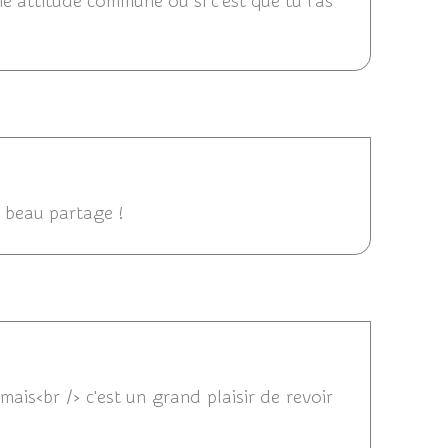
ne attitude commune ou si c'est que tu l'as
 16:08
ès beau partage !
2018 11:39
mais<br /> c'est un grand plaisir de revoir