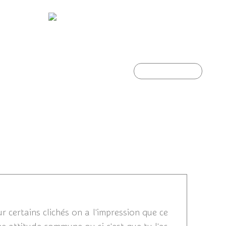
Héron garde-Boeufs
Article suivant
 09:18
r certains clichés on a l'impression que ce