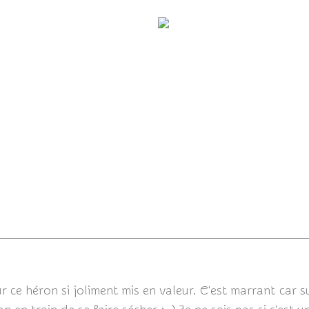
Butor étoilé
Aigrette garzette
06/11/2019
r ce héron si joliment mis en valeur. C'est marrant car su