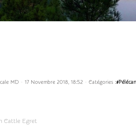
Héron garde-boeufs
-
-
scale MD
17 Novembre 2018, 18:52
Catégories :
#Péléca
n Cattle Egret