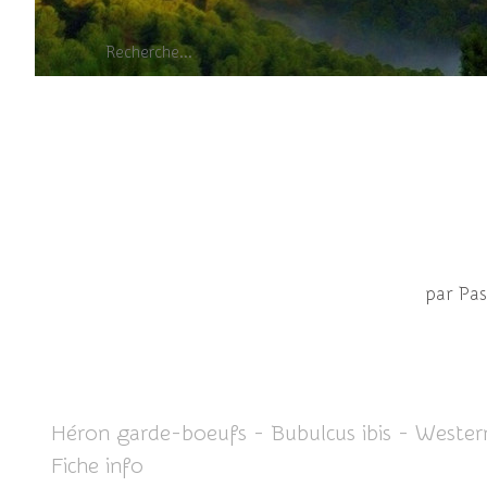
par Pa
Héron garde-boeufs - Bubulcus ibis - Wester
Fiche info
ICI