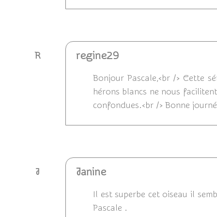
Répondre
regine29
R
Bonjour Pascale,<br /> Cette sé
hérons blancs ne nous facilitent
confondues.<br /> Bonne journée
Répondre
Janine
J
Il est superbe cet oiseau il sem
Pascale .