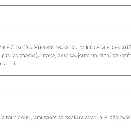
18/12/
rie est particulièrement réussi du point de vue des atti
 pas les choses). Bravo, c'est toujours un régal de venir
 à toi.
17/12/2018
ble tout doux , amusante sa posture avec l'aile déployée