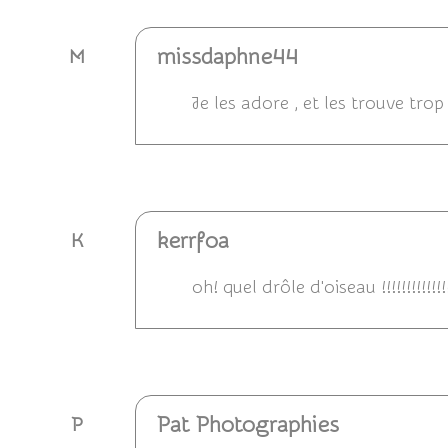
missdaphne44
M
Je les adore , et les trouve tro
Répondre
kerrfoa
K
oh! quel drôle d'oiseau !!!!!!!!!!!!!
Répondre
Pat Photographies
P