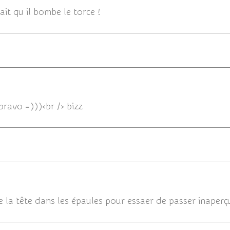
ait qu il bombe le torce !
16/06/20
bravo =)))<br /> bizz
16/
tre la tête dans les épaules pour essaer de passer inaperçu