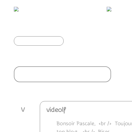
Héron garde-boeufs
Article précédent
Ajouter un commentaire
videolf
V
Bonsoir Pascale, <br /> Toujours
ton blog...<br /> Bises