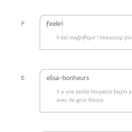
Répondre
feekri
F
il est magnifique ! beaucoup plu
Répondre
elisa-bonheurs
E
Il a une petite houpette façon 
avec de gros bisous
Répondre