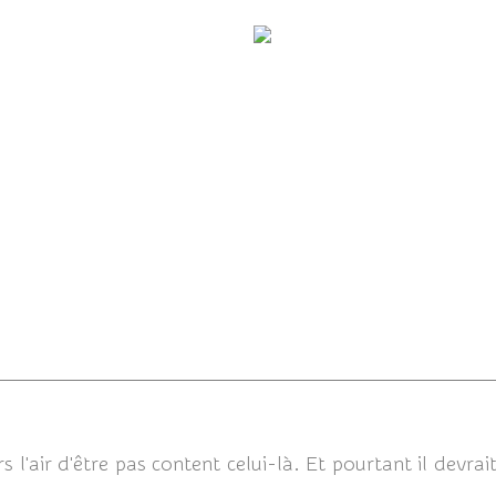
Butor étoilé
Aigrette garzette
18/06/20
 l'air d'être pas content celui-là. Et pourtant il devrai