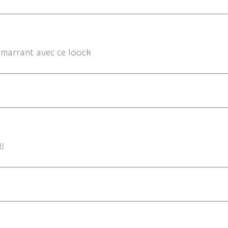
p marrant avec ce loock
16/06/20
!!