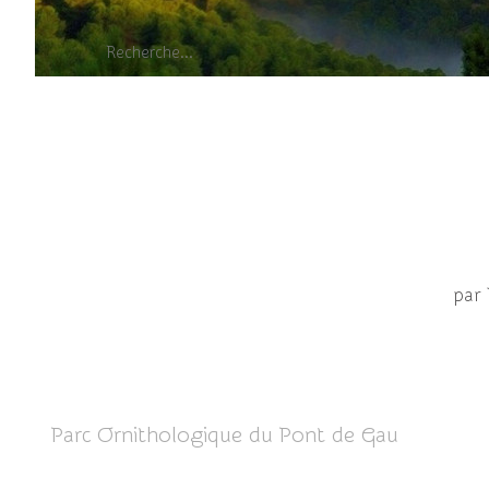
Héron garde-boeuf
par
Parc Ornithologique du Pont de Gau