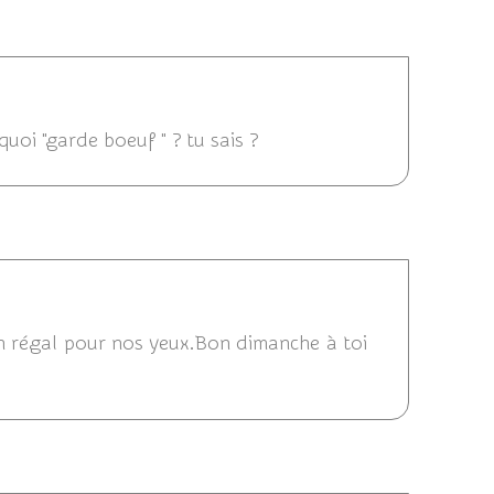
 14:47
uoi "garde boeuf " ? tu sais ?
16/06/2013 14:06
 Un régal pour nos yeux.Bon dimanche à toi