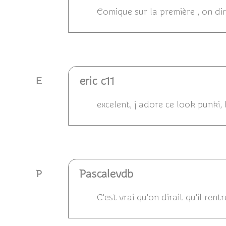
Comique sur la première , on dir
Répondre
eric c11
E
excelent, j adore ce look punki, 
Répondre
Pascalevdb
P
C'est vrai qu'on dirait qu'il ren