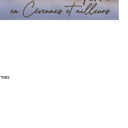
stern Cattle Egret
ormes