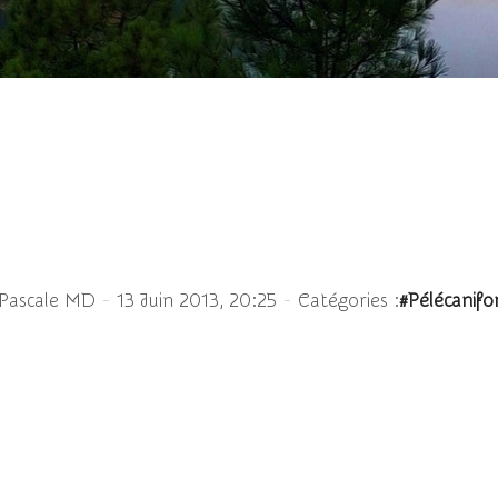
s - Bubulcus ibis - We
-
-
 Pascale MD
13 Juin 2013, 20:25
Catégories :
#Pélécanif