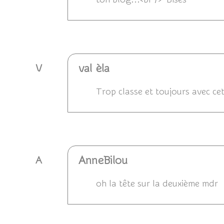
Répondre
val èla
V
Trop classe et toujours avec cet
Répondre
AnneBilou
A
oh la tête sur la deuxième mdr
Répondre