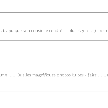
16/06/2013
s trapu que son cousin le cendré et plus rigolo :-) pourq
punk ..... Quelles magnifiques photos tu peux faire ...