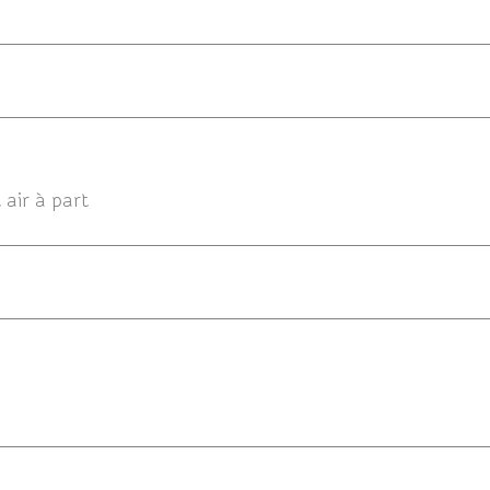
18/06/201
 air à part
17/0