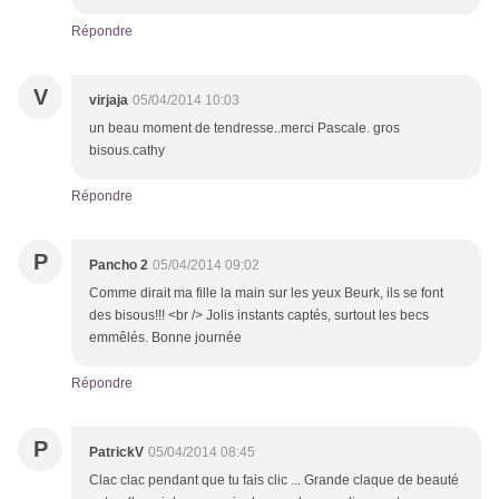
Répondre
V
virjaja
05/04/2014 10:03
un beau moment de tendresse..merci Pascale. gros
bisous.cathy
Répondre
P
Pancho 2
05/04/2014 09:02
Comme dirait ma fille la main sur les yeux Beurk, ils se font
des bisous!!! <br /> Jolis instants captés, surtout les becs
emmêlés. Bonne journée
Répondre
P
PatrickV
05/04/2014 08:45
Clac clac pendant que tu fais clic ... Grande claque de beauté