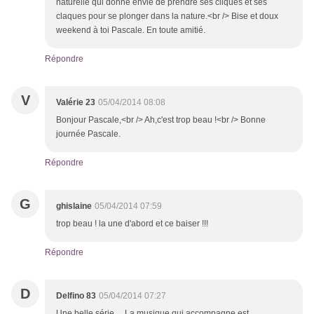
naturelle qui donne envie de prendre ses cliques et ses
claques pour se plonger dans la nature.<br /> Bise et doux
weekend à toi Pascale. En toute amitié.
Répondre
V
Valérie 23
05/04/2014 08:08
Bonjour Pascale,<br /> Ah,c'est trop beau !<br /> Bonne
journée Pascale.
Répondre
G
ghislaine
05/04/2014 07:59
trop beau ! la une d'abord et ce baiser !!!
Répondre
D
Delfino 83
05/04/2014 07:27
Une belle série ... La musique qui accompagne est