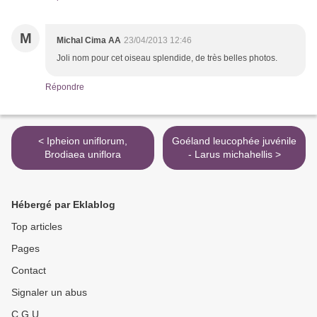
M
Michal Cima AA
23/04/2013 12:46
Joli nom pour cet oiseau splendide, de très belles photos.
Répondre
< Ipheion uniflorum,
Goéland leucophée juvénile
Brodiaea uniflora
- Larus michahellis >
Hébergé par Eklablog
Top articles
Pages
Contact
Signaler un abus
C.G.U.