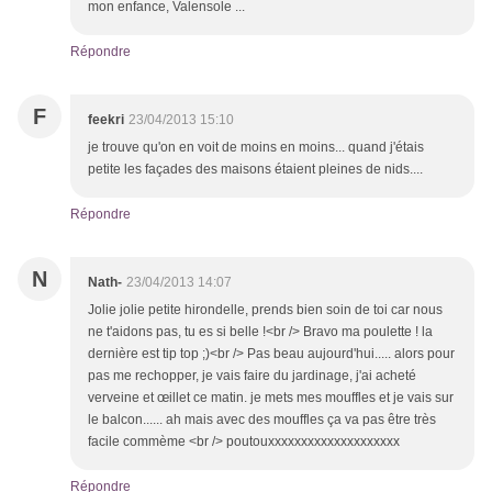
mon enfance, Valensole ...
Répondre
F
feekri
23/04/2013 15:10
je trouve qu'on en voit de moins en moins... quand j'étais
petite les façades des maisons étaient pleines de nids....
Répondre
N
Nath-
23/04/2013 14:07
Jolie jolie petite hirondelle, prends bien soin de toi car nous
ne t'aidons pas, tu es si belle !<br /> Bravo ma poulette ! la
dernière est tip top ;)<br /> Pas beau aujourd'hui..... alors pour
pas me rechopper, je vais faire du jardinage, j'ai acheté
verveine et œillet ce matin. je mets mes mouffles et je vais sur
le balcon...... ah mais avec des mouffles ça va pas être très
facile commème <br /> poutouxxxxxxxxxxxxxxxxxxxx
Répondre