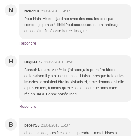
N
Nokomis
23/04/2013 19:37
Pour Nath :Ah non, jardiner avec des moufles c'est pas
comode je pense ! HihihiPoutouxxxxxxxx et bon jardinage...
qui doit être fini à cette heure j'imagine.
Répondre
H
Hugues 47
23/04/2013 18:50
Bonsoir Nokomis<br /> Ici, j'ai aperçu la première hirondelle
de la saison il y a plus d'un mois. Il faisait presque froid et les
insectes semblaient être inexistants et je me demande si elle
a pu s'en tirer, à moins qu'elle soit descendue dans votre
région.<br /> Bonne soirée<br />
Répondre
B
bebert33
23/04/2013 16:37
ah oui pas toujours façile de les prendre ! merci bises a+