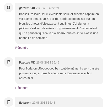
G
gerard1948
29/08/2014 22:29
Bonsoir Pascale,<br /> excellente série et superbe capture en
vol, j'aime beaucoup. C'est très agréable de passer sur ton
blog, les photos d'oiseaux sont sublimes. J'ai signer la
pétition, c'est tout de même un gouvernement d'incompétent
qui ne pensent qu'a faire plaisir aux lobbies.<br /> Passe une
bonne fin de semaine.
Répondre
P
Pascale MD
29/08/2014 15:49
Pour flodarom :Roooooooo ben tout de même, ils sont passés
plusieurs fois, et dans les deux sens !Bisoussssss et bon
après-midi
Répondre
F
flodarom
29/08/2014 15:43