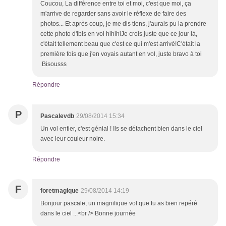
Coucou, La différence entre toi et moi, c'est que moi, ça
m'arrive de regarder sans avoir le réflexe de faire des
photos... Et après coup, je me dis tiens, j'aurais pu la prendre
cette photo d'ibis en vol hihihiJe crois juste que ce jour là,
c'était tellement beau que c'est ce qui m'est arrivé!C'était la
première fois que j'en voyais autant en vol, juste bravo à toi
Bisousss
Répondre
P
Pascalevdb
29/08/2014 15:34
Un vol entier, c'est génial ! Ils se détachent bien dans le ciel
avec leur couleur noire.
Répondre
F
foretmagique
29/08/2014 14:19
Bonjour pascale, un magnifique vol que tu as bien repéré
dans le ciel ...<br /> Bonne journée