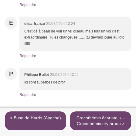
Répondre
E
elisa-france
29/08/2014 13:24
C'est déjà beau de voir un tel oiseau mais tout un vol c'est
extraordinaire. Tu es chançeuse, ...... (tu devrais jouer au loto
!!!!!)
Répondre
P
Philippe Bullot
29/08/2014 13:11
Ils sont superbes de profil !
Répondre
< Buse de Harris (Apache)
Crocothémis écarlate ♀ -
Crocothémis erythraea >