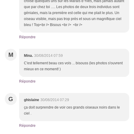
croisé quelques uns sur les Marais d'Yves, mais jamais autant
que par chez toi ..... Les photos de deux trois individus sont
géniales, mais la première est celle qui me plait le plus. Un
oiseau visible, mais pas trop près et sous un magnifique ciel
bleu ! Top<br /> Bisous <br /> <br />
Répondre
M
Mina.
30/08/2014 07:59
C'est tellement beau ces vols ... bisouss (les photos s'ouvrent
mieux en ce moment! )
Répondre
G
ghislaine
30/08/2014 07:29
ça doit surprendre de voir ces grands oiseaux noirs dans le
ciel .
Répondre