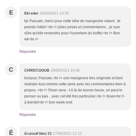
E
Eki eder
28/08/2021 14:30
bjr Pascale, merci pour cette idée de mangeoire nature. Je
prends l'idée! <br /> jolies prises et commentaires....je suis
sûre qu'elle reviendra pour l'ouverture du buffet.<br /> Bon
wk<br />
Répondre
C
CHRIST.GOUB
28/08/2021 10:46
bonjour, Pascale,<br /> une mangeoire très originale et bien
réalisée tout comme cette serie avec les commentaires bien à
propos..<br /> l'hiver sera - t-il là de bonne heure, on peut le
penser ou pas ...avec cet été tres particulier.<br /> bises<br />
à bientot<br /> bon week end
Répondre
É
écureuil bleu 33
27/08/2021 21:12