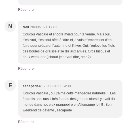
Répondre
N
Nell
28/08/2021 17:03
Coucou Pascale et encore merci pour ta venue. Mais oui,
c'est vrai, c'est tout bête à faire et je vais m'empresser d'en
faire pour préparer l'automne et l'hiver. Oui, j'enlève les filets
des boules de graisse et le dis aux amies. Gros bisous et
doux week-end( chaud je devrai dire, hein?)
Répondre
E
escapade40
28/08/2021 14:30
Coucou Pascale , oui j'aime cette mangeoire naturelle ! . Les
écureils sont aussi trés friands des graines alors il y avait du
monde dans notre ex mangeoire en Allemagne loll !! . Bon
weekend de détente , escapade
Répondre