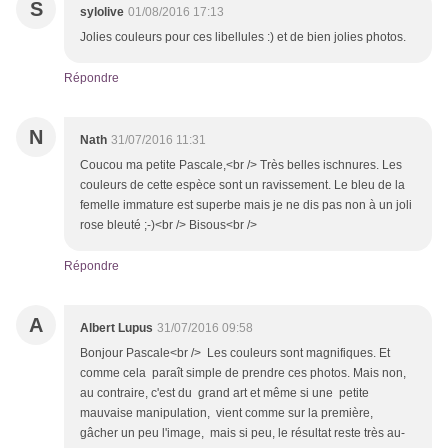
S
sylolive
01/08/2016 17:13
Jolies couleurs pour ces libellules :) et de bien jolies photos.
Répondre
N
Nath
31/07/2016 11:31
Coucou ma petite Pascale,<br /> Très belles ischnures. Les
couleurs de cette espèce sont un ravissement. Le bleu de la
femelle immature est superbe mais je ne dis pas non à un joli
rose bleuté ;-)<br /> Bisous<br />
Répondre
A
Albert Lupus
31/07/2016 09:58
Bonjour Pascale<br /> Les couleurs sont magnifiques. Et
comme cela paraît simple de prendre ces photos. Mais non,
au contraire, c'est du grand art et même si une petite
mauvaise manipulation, vient comme sur la première,
gâcher un peu l'image, mais si peu, le résultat reste très au-