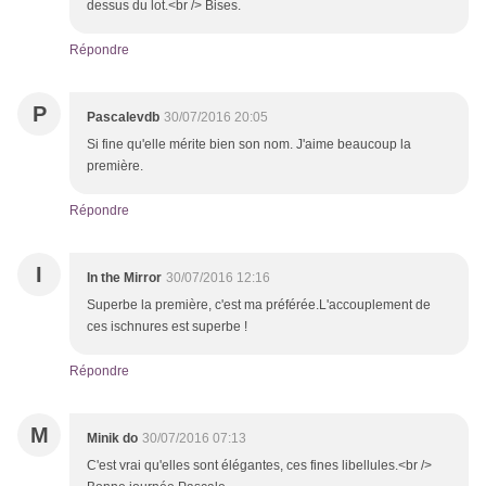
dessus du lot.<br /> Bises.
Répondre
P
Pascalevdb
30/07/2016 20:05
Si fine qu'elle mérite bien son nom. J'aime beaucoup la
première.
Répondre
I
In the Mirror
30/07/2016 12:16
Superbe la première, c'est ma préférée.L'accouplement de
ces ischnures est superbe !
Répondre
M
Minik do
30/07/2016 07:13
C'est vrai qu'elles sont élégantes, ces fines libellules.<br />