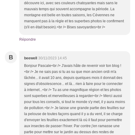
découvre ici, avec ses couleurs chatoyantes mais sans le
mauvais temps qui souvent accompagne la période. La
montagne est belle en toutes saisons, les Cévennes ne
manquent pas à la règle et tes superbes photos le confirment
(s'il en était besoin).<br /> Bises savoyardes<br />
Répondre
B
beewell
30/11/2023 14:45
Bonjour Pascale<br /> J'avais hâte de revenir voir ton blog !
<br /> Je ne sais pas si tu as su que mon ancien ordi m'a
lâchée... il avait 10 ans, depuis quelques mois il donnait des
signes d'obsolescence... et là... rien à faire pour le connecter
à internet...<br /> Tu as une magnifique région et tes photos
sont superbes et merveilleuses à regarder<br /> Merci aussi
pour tous les conseils, si tout le monde s'y met, il y aura moins
de pollution.<br /> Je laisse une grande partie des feuilles sur
la pelouse de toutes façons quand il y a du vent, il se charge
d'envoyer les feuilles exactement là où il faut pour permettre
aux insectes de passer l'hiver. Par contre j'en ramasse une
partie pour mettre sur le jardin au dessus des restes de