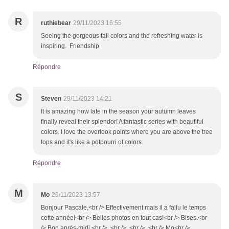
R
ruthiebear
29/11/2023 16:55
Seeing the gorgeous fall colors and the refreshing water is
inspiring. Friendship
Répondre
S
Steven
29/11/2023 14:21
It is amazing how late in the season your autumn leaves
finally reveal their splendor! A fantastic series with beautiful
colors. I love the overlook points where you are above the tree
tops and it's like a potpourri of colors.
Répondre
M
Mo
29/11/2023 13:57
Bonjour Pascale,<br /> Effectivement mais il a fallu le temps
cette année!<br /> Belles photos en tout cas!<br /> Bises.<br
/> Bon après-midi,<br /> <br /> <br /> <br /> Mo<br />