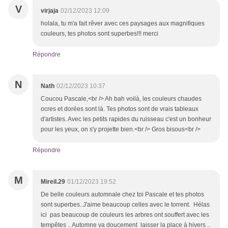
V
virjaja
02/12/2023 12:09
holala, tu m'a fait rêver avec ces paysages aux magnifiques
couleurs, tes photos sont superbes!!! merci
Répondre
N
Nath
02/12/2023 10:37
Coucou Pascale,<br /> Ah bah voilà, les couleurs chaudes
ocres et dorées sont là. Tes photos sont de vrais tableaux
d'artistes. Avec les petits rapides du ruisseau c'est un bonheur
pour les yeux, on s'y projette bien.<br /> Gros bisous<br />
Répondre
M
Mireil.29
01/12/2023 19:52
De belle couleurs automnale chez toi Pascale et tes photos
sont superbes..J'aime beaucoup celles avec le torrent. Hélas
ici pas beaucoup de couleurs les arbres ont souffert avec les
tempêtes .. Automne va doucement laisser la place à hivers ..