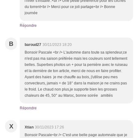
l'hiver s'installe..<br /> Une petite préférence pour tes clichés
du torrent<br /> Merci pour ce joli partage<br /> Bonne
journée
Répondre
B
baroud27
30/11/2023 18:20
Bonsoir Pascale <br /> L'automne dans toute sa splendeur,ce
n'est pas ma saison préférée mais les couleurs sont tellement
belles. Superbes photos un + pour la pemière avec le ruiseau
et la dernière de ton article, merci de nous en faire profiter.
Ayant des haies je me chauffe au bois, j'utilise peu mes
convecteurs, jamais + de 18° dans la maison je ne crains pas
le froid. Le chaud non plus,je supporte bien les grosses
chaleurs de 45, 50° au Maroc, bonne soirée amitiés
Répondre
X
Xtian
30/11/2023 17:26
Bonsoir Pascale<br /> C'est une belle page automnale que je