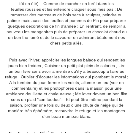
tôt en été)... Comme de marcher en forêt dans les
feuilles roussies et les entendre craquer sous mes pas ; De
ramasser des morceaux de bois secs à sculpter, peindre ou
patiner mais aussi des feuilles et pommes de Pin pour préparer
quelques décorations de fin d'année ; En rentrant, de remplir à
nouveau les mangeoires puis de préparer un chocolat chaud ou
un bon thé fumé et de le savourer en admirant béatement nos
chers petits ailés.
Puis avec l'hiver, apprécier les longues balade qui rendent les
joues bien froides ; Cuisiner un petit plat plein de calories ; Lire
un bon livre sans avoir à me dire qu'il y a beaucoup à faire au
refuge ; Oublier d'écouter les informations qui plombent le moral ;
A la tombée du jour, fermer les volets, allumer un feu (voir en
commentaire) et les photophores dans la maison pour une
ambiance douillette et chaleureuse ; Me lover devant un bon film
sous un plaid "conftoudou"... Et peut-être même pendant la
saison, profiter une fois ou deux d'une chute de neige qui de
manière très éphémère, recouvrira le refuge et les montagnes
d'un beau manteau blanc.