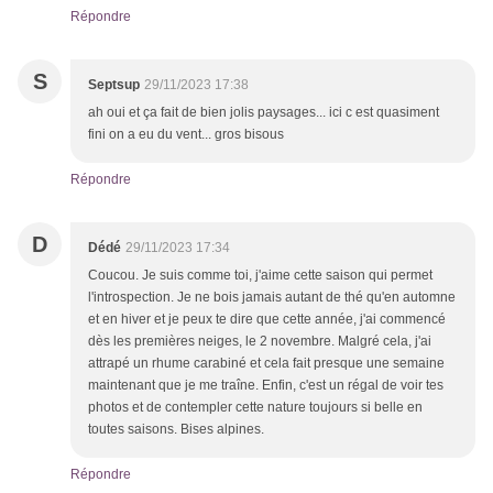
Répondre
S
Septsup
29/11/2023 17:38
ah oui et ça fait de bien jolis paysages... ici c est quasiment
fini on a eu du vent... gros bisous
Répondre
D
Dédé
29/11/2023 17:34
Coucou. Je suis comme toi, j'aime cette saison qui permet
l'introspection. Je ne bois jamais autant de thé qu'en automne
et en hiver et je peux te dire que cette année, j'ai commencé
dès les premières neiges, le 2 novembre. Malgré cela, j'ai
attrapé un rhume carabiné et cela fait presque une semaine
maintenant que je me traîne. Enfin, c'est un régal de voir tes
photos et de contempler cette nature toujours si belle en
toutes saisons. Bises alpines.
Répondre