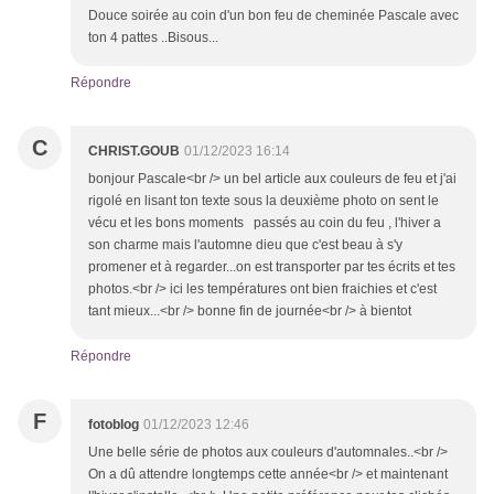
Douce soirée au coin d'un bon feu de cheminée Pascale avec
ton 4 pattes ..Bisous...
Répondre
C
CHRIST.GOUB
01/12/2023 16:14
bonjour Pascale<br /> un bel article aux couleurs de feu et j'ai
rigolé en lisant ton texte sous la deuxième photo on sent le
vécu et les bons moments passés au coin du feu , l'hiver a
son charme mais l'automne dieu que c'est beau à s'y
promener et à regarder...on est transporter par tes écrits et tes
photos.<br /> ici les températures ont bien fraichies et c'est
tant mieux...<br /> bonne fin de journée<br /> à bientot
Répondre
F
fotoblog
01/12/2023 12:46
Une belle série de photos aux couleurs d'automnales..<br />
On a dû attendre longtemps cette année<br /> et maintenant