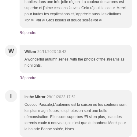
habites dans une très jolie région. La couleur des arbres est
superbe et j'aime ces tons fauves. Cela réjouit le coeur. Merci
pour toutes tes explications et j'apprécie aussi les citations.
<br /> <br /> Gros bisous et douce soirée<br />
Répondre
W
Willem
29/11/2023 18:42
A wonderful autumn series, with the photos of the streams as
highlights.
Répondre
I
In the Mirror
29/11/2023 17:51
Coucou Pascale,L'automne est la saison où les couleurs sont
les plus magnifiques, tes photos en sont une belle
démonstration. Elles sont superbes !Et si en plus, l'eau des
torrents coule à nouveau, ce n'est que du bonheur.Merci pour
la balade.Bonne soirée, bises