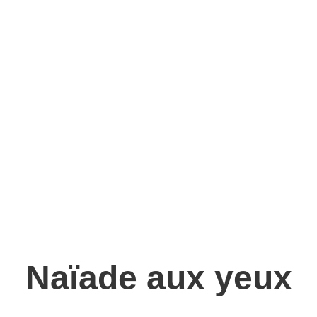
postérieures ont la même
largeur.
Les yeux sont plus petits et
très nettement écartés. Ceci
donne à leur tête l'aspect
d'un petit marteau. Elles sont
aussi bien plus petites et
bien plus fines.
Naïade aux yeux