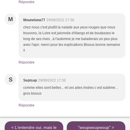
Répondre
M
Mouneluna77
29/08/2022 17:36
chez nous c'est plutôt la naïade aux yeux rouges que nous
trouvons, la Loire est jalonnée d'étangs et de boutasses le
long de ses rives , à l'automne je me baladerais un peu plus
avec l'apn. merci pour tes explications Bisous bonne semaine
!!
Répondre
S
Septsup
29/08/2022 17:36
comme elles sont belles... et ces ailes irisées c est sublime...
gros bisous
Répondre
< L'entendre oui, mais le
"woupwoupwoup" >