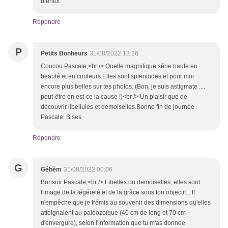
bientôt
Répondre
P
Petits Bonheurs
31/08/2022 13:26
Coucou Pascale,<br /> Quelle magnifique série haute en
beauté et en couleurs.Elles sont splendides et pour moi
encore plus belles sur tes photos. (Bon, je suis astigmate ....
peut-être en est-ce la cause !)<br /> Un plaisir que de
découvrir libellules et demoiselles.Bonne fin de journée
Pascale. Bises
Répondre
G
Géhèm
31/08/2022 00:06
Bonsoir Pascale,<br /> Libelles ou demoiselles, elles sont
l'image de la légéreté et de la grâce sous ton objectif... Il
n'empêche que je frémis au souvenir des dimensions qu'elles
atteignaient au paléozoïque (40 cm de long et 70 cm
d'envergure), selon l'information que tu m'as donnée