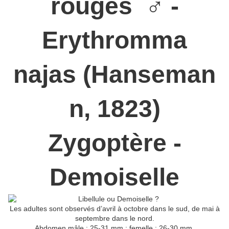
rouges ♂ -
Erythromma
najas (Hanseman
n, 1823)
Zygoptère -
Demoiselle
Les adultes sont observés d’avril à octobre dans le sud, de mai à
septembre dans le nord.
Abdomen mâle : 25-31 mm ; femelle : 26-30 mm.