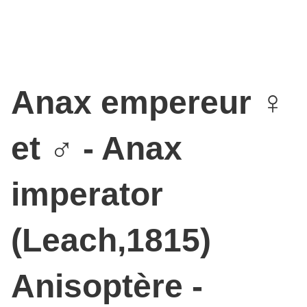
surface de la tête.
Anax empereur ♀
et ♂ - Anax
imperator
(Leach,1815)
Anisoptère -