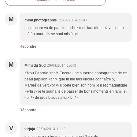
M
mimi.photographie
29/04/2014 23:47
pas encore vu de papillons chez moi, faut dire qu'avec notre
météo pourri ils se sont mis à l'abri.
Répondre
M
Mimi du Sud
29/04/2014 15:43
Kikou Pascale,<br /> Encore une superbe photographie de ce
beau papillon,<br /> que tu me fais encore connaître :-)
Marbré de vert,<br /> il porte bien son nom :-) il est magnifique
:-)<br /> je te souhaite de passer de bons moments en famille,
<br /> de gros bisous à toi.<br />
Répondre
V
virjaja
29/04/2014 11:12
je découvre ce beau papillon, merci Pascale.