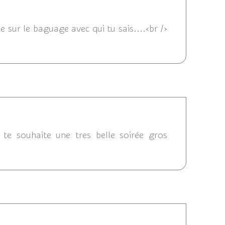
 23:17
ce sur le baguage avec qui tu sais....<br />
2/2012 23:08
e te souhaite une tres belle soirée gros
04/12/2012 22:20