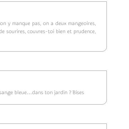
2 06:45
re, on y manque pas, on a deux mangeoires,
de sourires, couvres-toi bien et prudence,
4/12/2012 23:39
sange bleue...dans ton jardin ? Bises