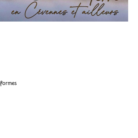
urasian Blue Tit
iformes