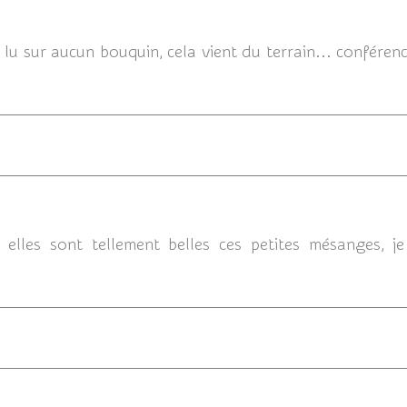
04/12/2012
ai lu sur aucun bouquin, cela vient du terrain... conféren
04/1
, elles sont tellement belles ces petites mésanges, j