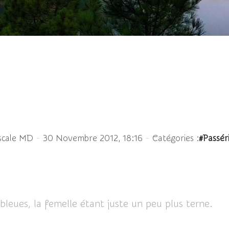
 Cyanistes caeruleus - E
-
-
scale MD
30 Novembre 2012, 18:16
Catégories :
#Passér
leues, la femelle étant juste un peu plus terne.