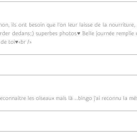
05/12/201
non, ils ont besoin que l'on leur laisse de la nourritu
parder dedans;) superbes photos♥ Belle journée remplie 
 de toi♥<br />
0
econnaitre les oiseaux mais là ..bingo j'ai reconnu la mé