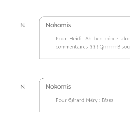
Répondre
Nokomis
N
Pour Heidi :Ah ben mince alors
commentaires !!!!!! GrrrrrrrBiso
Répondre
Nokomis
N
Pour Gérard Méry : Bises
Répondre