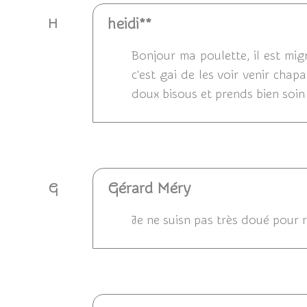
heidi**
H
Bonjour ma poulette, il est mig
c'est gai de les voir venir cha
doux bisous et prends bien soin
Répondre
Gérard Méry
G
Je ne suisn pas très doué pour r
Répondre