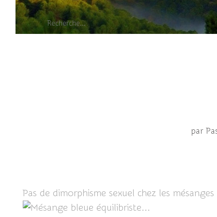
Mésange bleue -
par Pa
Pas de dimorphisme sexuel chez les mésanges b