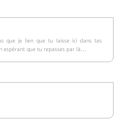
2012 07:08
s que je lien que tu laisse ici dans tes
en espérant que tu repasses par là...
2012 06:50