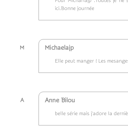
Pour Micharlajp :Toutes je ne
ici.Bonne journée
Répondre
Michaelajp
M
Elle peut manger ! Les mesanges
Répondre
Anne Bilou
A
belle série mais j'adore la derni