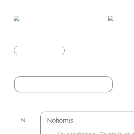
Étourneau sansonnet
Incroy
Article précédent
Ajouter un commentaire
Nokomis
N