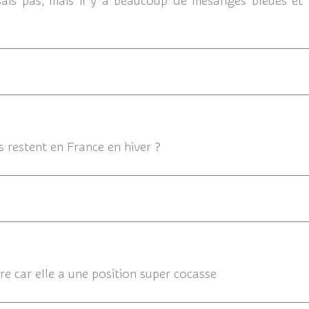
 sais pas, mais il y a beaucoup de mésanges bleues et
07/1
 restent en France en hiver ?
05/
ère car elle a une position super cocasse