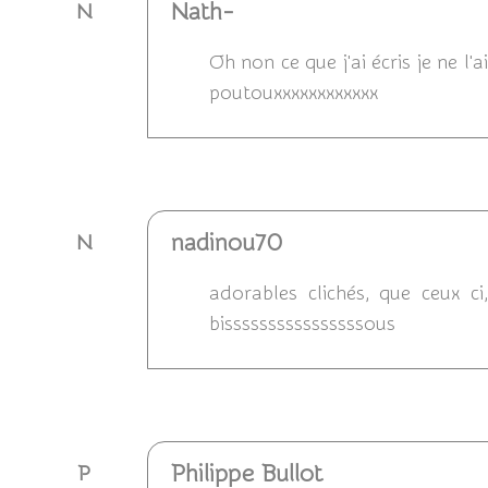
Nath-
N
Oh non ce que j'ai écris je ne l'
poutouxxxxxxxxxxxx
Répondre
nadinou70
N
adorables clichés, que ceux ci
bissssssssssssssssous
Répondre
Philippe Bullot
P