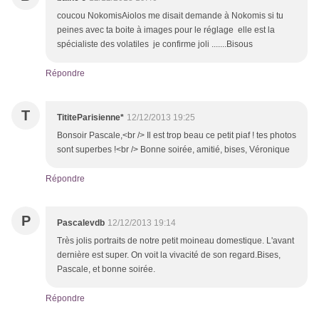
coucou NokomisAiolos me disait demande à Nokomis si tu
peines avec ta boite à images pour le réglage elle est la
spécialiste des volatiles je confirme joli .......Bisous
Répondre
T
TititeParisienne*
12/12/2013 19:25
Bonsoir Pascale,<br /> Il est trop beau ce petit piaf ! tes photos
sont superbes !<br /> Bonne soirée, amitié, bises, Véronique
Répondre
P
Pascalevdb
12/12/2013 19:14
Très jolis portraits de notre petit moineau domestique. L'avant
dernière est super. On voit la vivacité de son regard.Bises,
Pascale, et bonne soirée.
Répondre