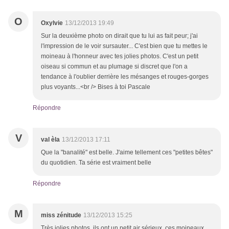
O
Oxylvie
13/12/2013 19:49
Sur la deuxième photo on dirait que tu lui as fait peur; j'ai
l'impression de le voir sursauter... C'est bien que tu mettes le
moineau à l'honneur avec tes jolies photos. C'est un petit
oiseau si commun et au plumage si discret que l'on a
tendance à l'oublier derrière les mésanges et rouges-gorges
plus voyants...<br /> Bises à toi Pascale
Répondre
V
val èla
13/12/2013 17:11
Que la "banalité" est belle. J'aime tellement ces "petites bêtes"
du quotidien. Ta série est vraiment belle
Répondre
M
miss zénitude
13/12/2013 15:25
Très jolies photos, ils ont un petit air sérieux, ces moineaux