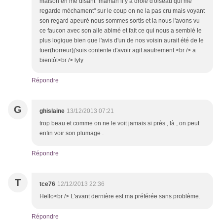
maison en me disant "maman il y a drôle d'oiseau qui me
regarde méchament" sur le coup on ne la pas cru mais voyant
son regard apeuré nous sommes sortis et la nous l'avons vu
ce faucon avec son aile abimé et fait ce qui nous a semblé le
plus logique bien que l'avis d'un de nos voisin aurait été de le
tuer(horreur)j'suis contente d'avoir agit aautrement.<br /> a
bientôt<br /> lyly
Répondre
G
ghislaine
13/12/2013 07:21
trop beau et comme on ne le voit jamais si près , là , on peut
enfin voir son plumage .
Répondre
T
tce76
12/12/2013 22:36
Hello<br /> L'avant dernière est ma préférée sans problème.
Répondre