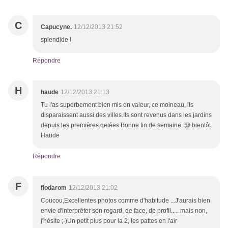
C
Capucyne.
12/12/2013 21:52
splendide !
Répondre
H
haude
12/12/2013 21:13
Tu l'as superbement bien mis en valeur, ce moineau, ils
disparaissent aussi des villes.Ils sont revenus dans les jardins
depuis les premières gelées.Bonne fin de semaine, @ bientôt
Haude
Répondre
F
flodarom
12/12/2013 21:02
Coucou,Excellentes photos comme d'habitude ...J'aurais bien
envie d'interpréter son regard, de face, de profil..... mais non,
j'hésite ;-)Un petit plus pour la 2, les pattes en l'air