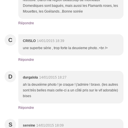
retrouvé. Dans ma région beaucoup de moineaux
Domestiques sont bagués, mais aussi les Flamants roses, les
Mouettes, les Goélands...Bonne soirée
Répondre
C
CRISLO
14/01/2015 18:39
une superbe série , trop forte la deuxieme photo..<br />
Répondre
D
durgalola
14/01/2015 18:27
ah la deuxième photo ! je craque ! j'admire ! bravo. (les autres
sont très belles mais celle-ci a un côté pris sur le vif adorable)
bises
Répondre
S
sereine
14/01/2015 18:09