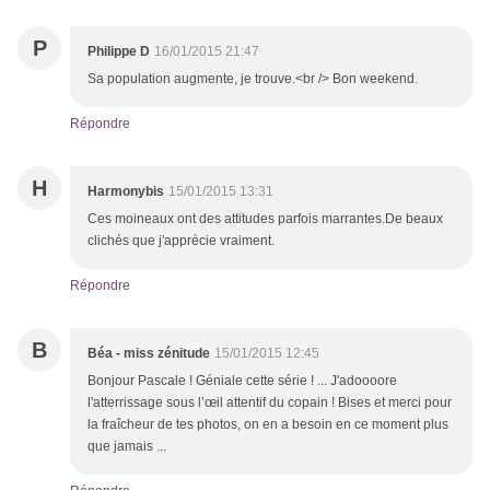
P
Philippe D
16/01/2015 21:47
Sa population augmente, je trouve.<br /> Bon weekend.
Répondre
H
Harmonybis
15/01/2015 13:31
Ces moineaux ont des attitudes parfois marrantes.De beaux
clichés que j'apprécie vraiment.
Répondre
B
Béa - miss zénitude
15/01/2015 12:45
Bonjour Pascale ! Géniale cette série ! ... J'adoooore
l'atterrissage sous l’œil attentif du copain ! Bises et merci pour
la fraîcheur de tes photos, on en a besoin en ce moment plus
que jamais ...