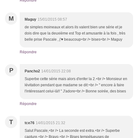
Répondre
M
Maguy
15/01/2015 08:57
de simples moineaux et alors ils valent bien une série et je
dois dire que la deuxième est Top et amusante à la fois , très
belle prise Pascale , j'♥ beaucoup<br /> bises<br /> Maguy
Répondre
P
Pancho2
14/01/2015 22:08
Superbe cette série mais alors d'enfer la 2.<br /> Monsieur en
lévitation pendant que madame se dit:<br /> " encore à faire
l'intéressant celui-là!! " J'adore<br /> Bonne soirée, des bises
Répondre
T
tce76
14/01/2015 21:32
Salut Pascale,<br /> La seconde est extra.<br /> Superbe
capture.<br /> Bravo.<br /> Bises tempétueuses de