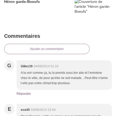
Héron garde-Boeufs
Commentaires
Ajouter un commentaire
G
Gilles39
04/08/2014 01:16
A la voir comme ça, tu la prends sous ton aile et l’emmène
chez le véto, de peur qu'elle ne soit malade....Peut-être n'aime
t-elle pas notre climat trop pluvieux.
Répondre
E
eva40
03/08/2014 23:44