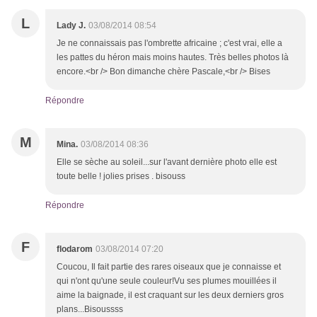
L
Lady J.
03/08/2014 08:54
Je ne connaissais pas l'ombrette africaine ; c'est vrai, elle a
les pattes du héron mais moins hautes. Très belles photos là
encore.<br /> Bon dimanche chère Pascale,<br /> Bises
Répondre
M
Mina.
03/08/2014 08:36
Elle se sèche au soleil...sur l'avant dernière photo elle est
toute belle ! jolies prises . bisouss
Répondre
F
flodarom
03/08/2014 07:20
Coucou, Il fait partie des rares oiseaux que je connaisse et
qui n'ont qu'une seule couleur!Vu ses plumes mouillées il
aime la baignade, il est craquant sur les deux derniers gros
plans...Bisoussss