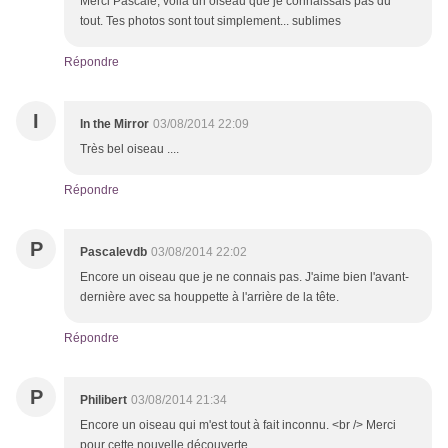
Merci Pascale, voilà un oiseau que je connaissais pas du
tout. Tes photos sont tout simplement... sublimes
Répondre
I
In the Mirror
03/08/2014 22:09
Très bel oiseau ....
Répondre
P
Pascalevdb
03/08/2014 22:02
Encore un oiseau que je ne connais pas. J'aime bien l'avant-
dernière avec sa houppette à l'arrière de la tête.
Répondre
P
Philibert
03/08/2014 21:34
Encore un oiseau qui m'est tout à fait inconnu. <br /> Merci
pour cette nouvelle découverte.