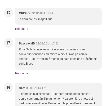
C
CRISLO
03/08/2014 19:41
la derniere est magnifique
Répondre
P
Pascale MD
03/08/2014 17:31
Pour Nath :Non, elles ont été assez discrètes si mes
souvenirs sont bons.Ah mince alors, tu n'as pas eu de
chance. Elles m'ont gâté même au bain dans une précédente
série.Bises
Répondre
N
Nath
03/08/2014 17:01
J’adore ce piaf exotique ! Elles t'ont fait un beau concert,
genre capharnaüm j'imagine non ? La première photo est
particulièrement belle. Bravo pour la prise d'environnement.