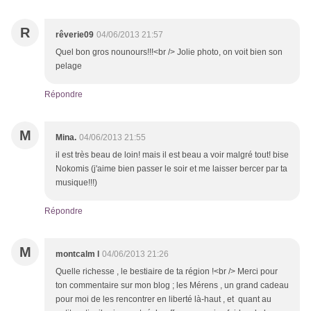
R
rêverie09
04/06/2013 21:57
Quel bon gros nounours!!!<br /> Jolie photo, on voit bien son
pelage
Répondre
M
Mina.
04/06/2013 21:55
il est très beau de loin! mais il est beau a voir malgré tout! bise
Nokomis (j'aime bien passer le soir et me laisser bercer par ta
musique!!!)
Répondre
M
montcalm l
04/06/2013 21:26
Quelle richesse , le bestiaire de ta région !<br /> Merci pour
ton commentaire sur mon blog ; les Mérens , un grand cadeau
pour moi de les rencontrer en liberté là-haut , et quant au