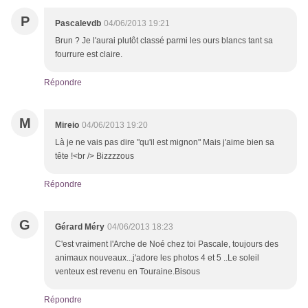
P
Pascalevdb
04/06/2013 19:21
Brun ? Je l'aurai plutôt classé parmi les ours blancs tant sa
fourrure est claire.
Répondre
M
Mireio
04/06/2013 19:20
Là je ne vais pas dire "qu'il est mignon" Mais j'aime bien sa
tête !<br /> Bizzzzous
Répondre
G
Gérard Méry
04/06/2013 18:23
C'est vraiment l'Arche de Noé chez toi Pascale, toujours des
animaux nouveaux...j'adore les photos 4 et 5 ..Le soleil
venteux est revenu en Touraine.Bisous
Répondre