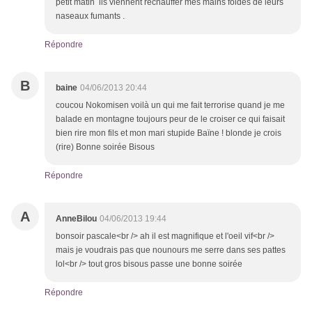
petit matin ils viennent réchauffer mes mains foides de leurs
naseaux fumants .
Répondre
B
baine
04/06/2013 20:44
coucou Nokomisen voilà un qui me fait terrorise quand je me
balade en montagne toujours peur de le croiser ce qui faisait
bien rire mon fils et mon mari stupide Baïne ! blonde je crois
(rire) Bonne soirée Bisous
Répondre
A
AnneBilou
04/06/2013 19:44
bonsoir pascale<br /> ah il est magnifique et l'oeil vif<br />
mais je voudrais pas que nounours me serre dans ses pattes
lol<br /> tout gros bisous passe une bonne soirée
Répondre