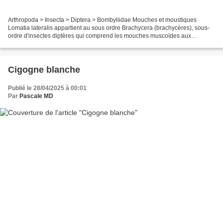
Arthropoda > Insecta > Diptera > Bombyliidae Mouches et moustiques
Lomatia lateralis appartient au sous ordre Brachycera (brachycères), sous-
ordre d'insectes diptères qui comprend les mouches muscoïdes aux
antennes courtes. Les antennes sont formées de...
Cigogne blanche
Publié le 28/04/2025 à 00:01
Par
Pascale MD