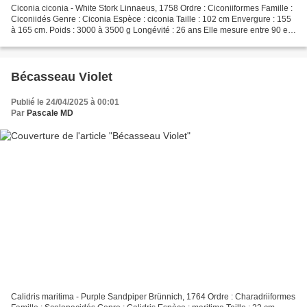
Ciconia ciconia - White Stork Linnaeus, 1758 Ordre : Ciconiiformes Famille :
Ciconiidés Genre : Ciconia Espèce : ciconia Taille : 102 cm Envergure : 155
à 165 cm. Poids : 3000 à 3500 g Longévité : 26 ans Elle mesure entre 90 et
115 cm à l'age adulte...
Bécasseau Violet
Publié le 24/04/2025 à 00:01
Par
Pascale MD
Calidris maritima - Purple Sandpiper Brünnich, 1764 Ordre : Charadriiformes