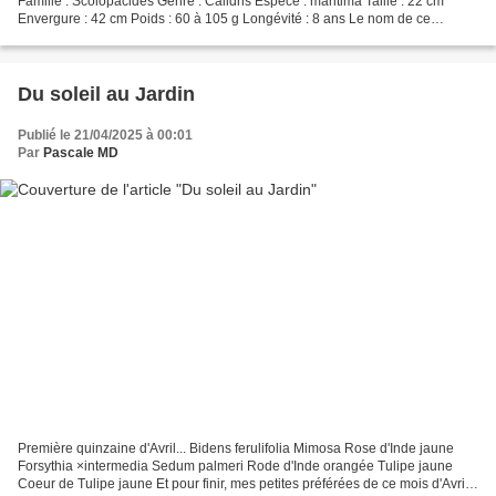
Famille : Scolopacidés Genre : Calidris Espèce : maritima Taille : 22 cm
Envergure : 42 cm Poids : 60 à 105 g Longévité : 8 ans Le nom de ce
limicole vient des liserés violacés...
Du soleil au Jardin
Publié le 21/04/2025 à 00:01
Par
Pascale MD
Première quinzaine d'Avril... Bidens ferulifolia Mimosa Rose d'Inde jaune
Forsythia ×intermedia Sedum palmeri Rode d'Inde orangée Tulipe jaune
Coeur de Tulipe jaune Et pour finir, mes petites préférées de ce mois d'Avril,