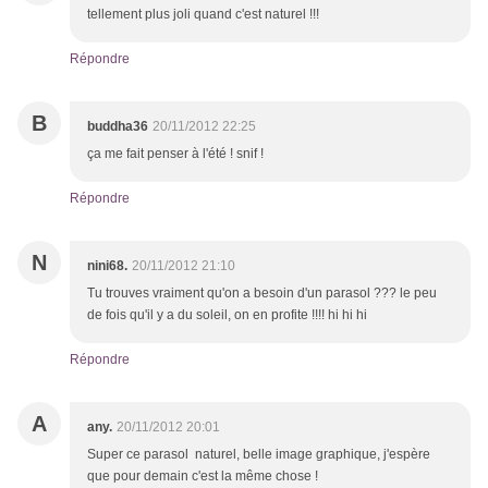
tellement plus joli quand c'est naturel !!!
Répondre
B
buddha36
20/11/2012 22:25
ça me fait penser à l'été ! snif !
Répondre
N
nini68.
20/11/2012 21:10
Tu trouves vraiment qu'on a besoin d'un parasol ??? le peu
de fois qu'il y a du soleil, on en profite !!!! hi hi hi
Répondre
A
any.
20/11/2012 20:01
Super ce parasol naturel, belle image graphique, j'espère
que pour demain c'est la même chose !