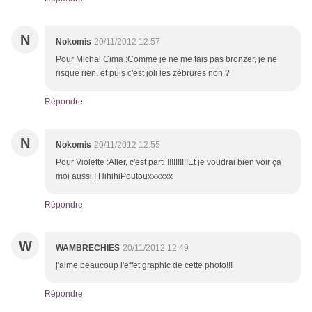
N
Nokomis
20/11/2012 12:57
Pour Michal Cima :Comme je ne me fais pas bronzer, je ne
risque rien, et puis c'est joli les zébrures non ?
Répondre
N
Nokomis
20/11/2012 12:55
Pour Violette :Aller, c'est parti !!!!!!!!!!Et je voudrai bien voir ça
moi aussi ! HihihiPoutouxxxxxx
Répondre
W
WAMBRECHIES
20/11/2012 12:49
j'aime beaucoup l'effet graphic de cette photo!!!
Répondre