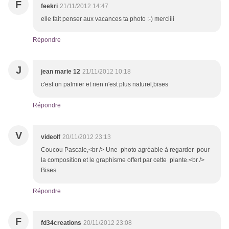
F
feekri
21/11/2012 14:47
elle fait penser aux vacances ta photo :-) merciiii
Répondre
J
jean marie 12
21/11/2012 10:18
c'est un palmier et rien n'est plus naturel,bises
Répondre
V
videolf
20/11/2012 23:13
Coucou Pascale,<br /> Une photo agréable à regarder pour
la composition et le graphisme offert par cette plante.<br />
Bises
Répondre
F
fd34creations
20/11/2012 23:08