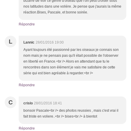
bizarre de voir ce genre d'oiseau que l'on peut croiser sous
nos latitudes dans une volière. Je pense que j'aurais la même
réaction.Bises, Pascale, et bonne soirée.
Répondre
L
Lannic
28/01/2016 19:00
Ayant toujours été passionné par les oiseaux je connais son
nom mais je ne pensais pas qu'il était possible de l'observer
en liberté en France.<br /> Alors en attendant que tu le
rencontres dans son élément je vais me satisfaire de cette
série qui est bien agréable à regarder.<br />
Répondre
C
crislo
28/01/2016 18:41
bonsoir Pascale<br /> des photos reussies , mais c'est vrai il
fait triste en voliere..<br /> bises<br /> à bientot
Répondre