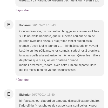
oiseaux à La Martinique lorsqu'ils pêchaient.<br /> Bien à toi.
Répondre
F
flodarom
26/07/2014 15:43
Coucou Pascale, En ouvrant ton blog, je suis restée scotchée
sur ta nouvelle bannière, quelle superbe couleur de fin de
journée avec des oiseaux que j'aime tant et que tu as la
chance d'avoir tout le tour du v...... hihihiJe souris en voyant
ta série sur les pélicans, je les connais, surtout les 2 premiers,
tu savais qu'ils allaient arriver le même jour ;-)Avec les milliers
de photos que tu as, on est " balaise " quand
même Forcément, j'adore, avec cette lumière si particulière
qui les met si bien en valeur.Bisoussssssss
Répondre
E
Eki eder
26/07/2014 15:40
bjr Pascale, tout d'abord un bandeau d'accueil extraordinaire,
j'adore!!<br /> les photos de ces pélicans sont belles, ♥ pour