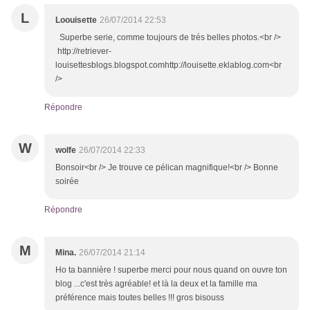
L
Loouisette
26/07/2014 22:53
Superbe serie, comme toujours de trés belles photos.<br />
http://retriever-
louisettesblogs.blogspot.comhttp://louisette.eklablog.com<br
/>
Répondre
W
wolfe
26/07/2014 22:33
Bonsoir<br /> Je trouve ce pélican magnifique!<br /> Bonne
soirée
Répondre
M
Mina.
26/07/2014 21:14
Ho ta bannière ! superbe merci pour nous quand on ouvre ton
blog ...c'est très agréable! et là la deux et la famille ma
préférence mais toutes belles !!! gros bisouss