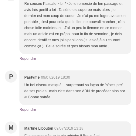
Re coucou Pascale .<br /> Je te remercie de ton passage et
avis très gentil à toi . Ta série est superbe mais alors , le
dernier est mon coup de coeur . Je n'ai pu me loger avec mon
portable , c'est pour cela que le lien ne pouvait marcher , c'est
chose faite maintenant . J'ai un peu la flemme en ce moment ,
mais un article est en prépa. pour la fin de semaine , je dois
encore identifier mes jolis papillons ( tu es déjà au courant
comme ça ) . Belle soirée et gros bisous mon amie .
Répondre
P
Pastyme
09/07/2019 18:30
Un bel oiseau masqué.....surprenant sa façon de "s'occuper"
de ses proies...mais c'est dans son ADN de procéder ainsi<br
/> Bonne soirée
Répondre
M
Martine Libouton
09/07/2019 13:18