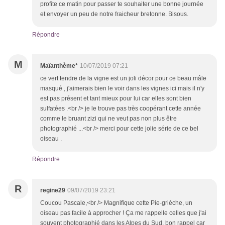
profite ce matin pour passer te souhaiter une bonne journée
et envoyer un peu de notre fraicheur bretonne. Bisous.
Répondre
M
Maïanthème*
10/07/2019 07:21
ce vert tendre de la vigne est un joli décor pour ce beau mâle
masqué , j'aimerais bien le voir dans les vignes ici mais il n'y
est pas présent et tant mieux pour lui car elles sont bien
sulfatées .<br /> je le trouve pas très coopérant cette année
comme le bruant zizi qui ne veut pas non plus être
photographié ...<br /> merci pour cette jolie série de ce bel
oiseau .
Répondre
R
regine29
09/07/2019 23:21
Coucou Pascale,<br /> Magnifique cette Pie-grièche, un
oiseau pas facile à approcher ! Ça me rappelle celles que j'ai
souvent photographié dans les Alpes du Sud, bon rappel car