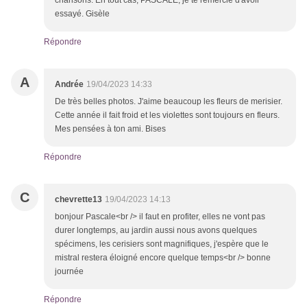
chansons. En tout cas, PASCALE, je te remercie d'avoir
essayé. Gisèle
Répondre
A
Andrée
19/04/2023 14:33
De très belles photos. J'aime beaucoup les fleurs de merisier.
Cette année il fait froid et les violettes sont toujours en fleurs.
Mes pensées à ton ami. Bises
Répondre
C
chevrette13
19/04/2023 14:13
bonjour Pascale<br /> il faut en profiter, elles ne vont pas
durer longtemps, au jardin aussi nous avons quelques
spécimens, les cerisiers sont magnifiques, j'espère que le
mistral restera éloigné encore quelque temps<br /> bonne
journée
Répondre