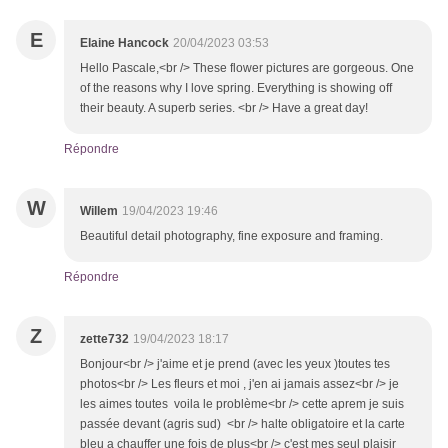
E
Elaine Hancock
20/04/2023 03:53
Hello Pascale,<br /> These flower pictures are gorgeous. One
of the reasons why I love spring. Everything is showing off
their beauty. A superb series. <br /> Have a great day!
Répondre
W
Willem
19/04/2023 19:46
Beautiful detail photography, fine exposure and framing.
Répondre
Z
zette732
19/04/2023 18:17
Bonjour<br /> j'aime et je prend (avec les yeux )toutes tes
photos<br /> Les fleurs et moi , j'en ai jamais assez<br /> je
les aimes toutes voila le problème<br /> cette aprem je suis
passée devant (agris sud) <br /> halte obligatoire et la carte
bleu a chauffer une fois de plus<br /> c'est mes seul plaisir