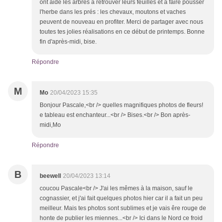
ont aidé les arbres à retrouver leurs feuilles et à faire pousser
l'herbe dans les prés : les chevaux, moutons et vaches
peuvent de nouveau en profiter. Merci de partager avec nous
toutes tes jolies réalisations en ce début de printemps. Bonne
fin d'après-midi, bise.
Répondre
M
Mo
20/04/2023 15:35
Bonjour Pascale,<br /> quelles magnifiques photos de fleurs!
e tableau est enchanteur...<br /> Bises.<br /> Bon après-
midi,Mo
Répondre
B
beewell
20/04/2023 13:14
coucou Pascale<br /> J'ai les mêmes à la maison, sauf le
cognassier, et j'ai fait quelques photos hier car il a fait un peu
meilleur. Mais tes photos sont sublimes et je vais êre rouge de
honte de publier les miennes...<br /> Ici dans le Nord ce froid