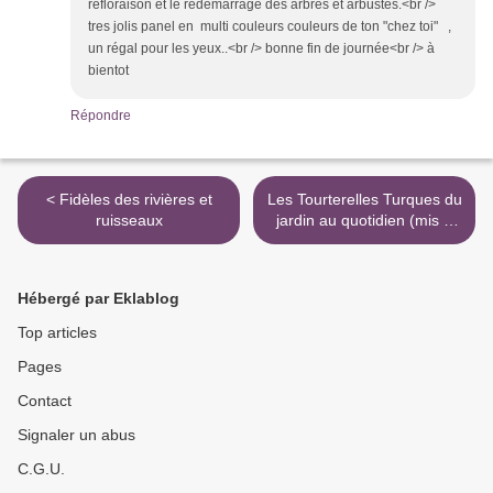
refloraison et le redémarrage des arbres et arbustes.<br />
tres jolis panel en multi couleurs couleurs de ton "chez toi" ,
un régal pour les yeux..<br /> bonne fin de journée<br /> à
bientot
Répondre
< Fidèles des rivières et
Les Tourterelles Turques du
ruisseaux
jardin au quotidien (mis à
jour le 27/05) >
Hébergé par Eklablog
Top articles
Pages
Contact
Signaler un abus
C.G.U.