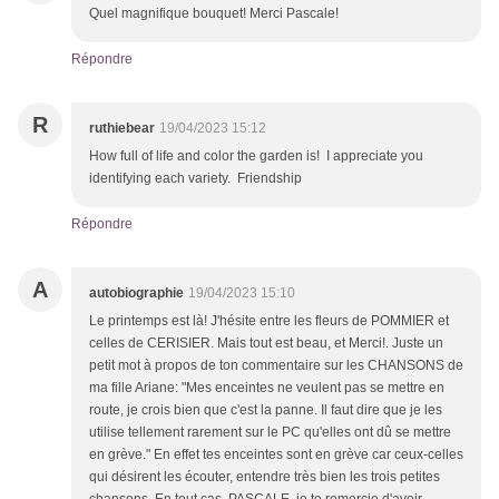
Quel magnifique bouquet! Merci Pascale!
Répondre
R
ruthiebear
19/04/2023 15:12
How full of life and color the garden is! I appreciate you
identifying each variety. Friendship
Répondre
A
autobiographie
19/04/2023 15:10
Le printemps est là! J'hésite entre les fleurs de POMMIER et
celles de CERISIER. Mais tout est beau, et Merci!. Juste un
petit mot à propos de ton commentaire sur les CHANSONS de
ma fille Ariane: "Mes enceintes ne veulent pas se mettre en
route, je crois bien que c'est la panne. Il faut dire que je les
utilise tellement rarement sur le PC qu'elles ont dû se mettre
en grève." En effet tes enceintes sont en grève car ceux-celles
qui désirent les écouter, entendre très bien les trois petites