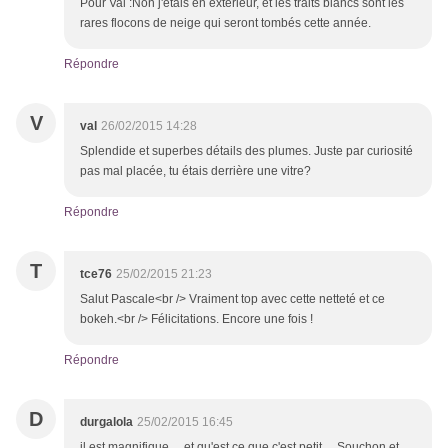
Pour Val :Non j'étais en extérieur, et les traits blancs sont les
rares flocons de neige qui seront tombés cette année.
Répondre
V
val
26/02/2015 14:28
Splendide et superbes détails des plumes. Juste par curiosité
pas mal placée, tu étais derrière une vitre?
Répondre
T
tce76
25/02/2015 21:23
Salut Pascale<br /> Vraiment top avec cette netteté et ce
bokeh.<br /> Félicitations. Encore une fois !
Répondre
D
durgalola
25/02/2015 16:45
il est magnifique ... et qu'est ce que c'est petit ... Souchon et