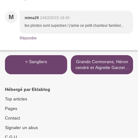
M
mima29
24/02/2015 18:45
tes photos sont superbes ! j'aime ce petit chanteur familier...
Répondre
< Sangliers
Grands Cormorans, Héron
cendré et Aigrette Garzette
>
Hébergé par Eklablog
Top articles
Pages
Contact
Signaler un abus
C.G.U.