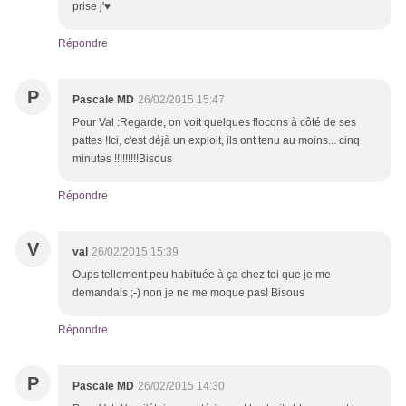
prise j'♥
Répondre
P
Pascale MD
26/02/2015 15:47
Pour Val :Regarde, on voit quelques flocons à côté de ses
pattes !Ici, c'est déjà un exploit, ils ont tenu au moins... cinq
minutes !!!!!!!!!Bisous
Répondre
V
val
26/02/2015 15:39
Oups tellement peu habituée à ça chez toi que je me
demandais ;-) non je ne me moque pas! Bisous
Répondre
P
Pascale MD
26/02/2015 14:30