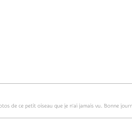
able Mésange à tête noire.
Cohabitation aux mangeo
tos de ce petit oiseau que je n'ai jamais vu. Bonne jour