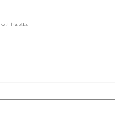
12/12/2014 
use silhouette.
11/1
11/12/2014 