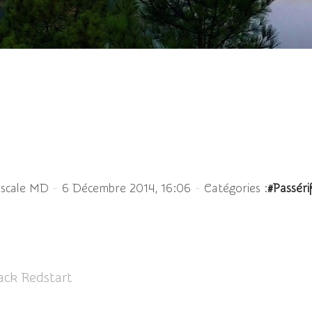
Rougequeue noir ♂
-
-
ascale MD
6 Décembre 2014, 16:06
Catégories :
#Passér
ack Redstart