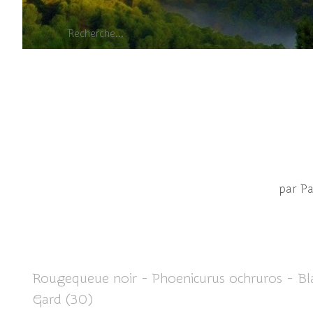
par P
Rougequeue noir - Phoenicurus ochruros - Bl
Gard (30)