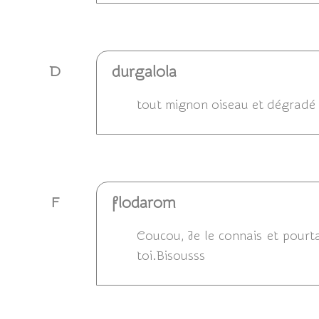
Répondre
durgalola
D
tout mignon oiseau et dégradé 
Répondre
flodarom
F
Coucou, Je le connais et pourta
toi.Bisousss
Répondre