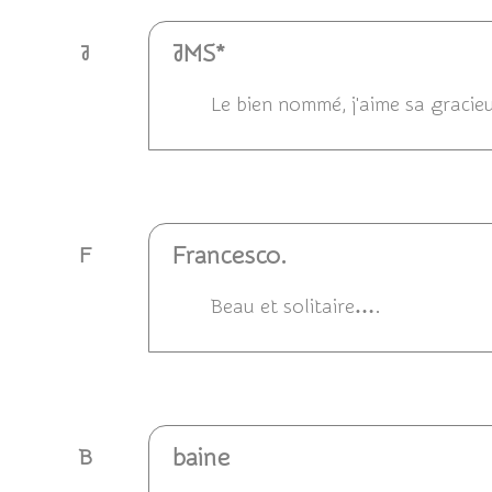
JMS*
J
Le bien nommé, j'aime sa gracie
Répondre
Francesco.
F
Beau et solitaire….
Répondre
baine
B