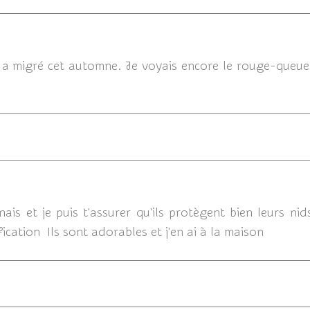
11/12/2014 19
 migré cet automne. Je voyais encore le rouge-queue noi
11/12/
ais et je puis t'assurer qu'ils protègent bien leurs nid
ification Ils sont adorables et j'en ai à la maison