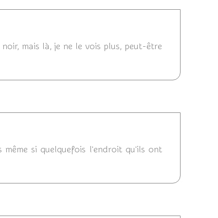
:32
r, mais là, je ne le vois plus, peut-être
2014 19:23
s même si quelquefois l'endroit qu'ils ont