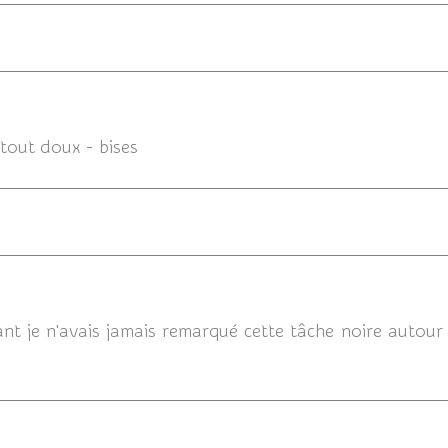
11/12/
tout doux - bises
11/12/
nt je n'avais jamais remarqué cette tâche noire autour 