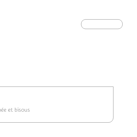
ires.
L'exceptionnel Cincle plongeur.
Article suivant
19/12/2023 09:10
née et bisous