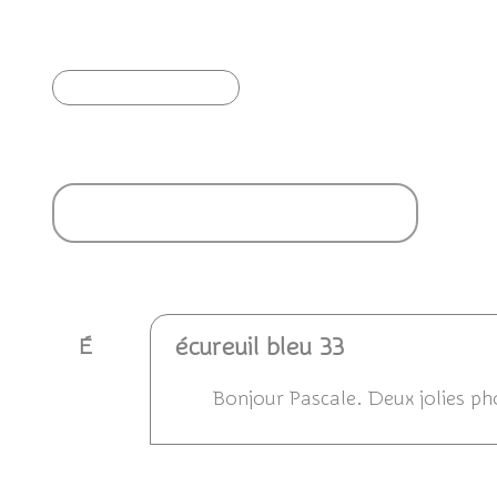
Étourneau sansonnet
Incroy
Article précédent
Ajouter un commentaire
écureuil bleu 33
É
Bonjour Pascale. Deux jolies pho
Répondre