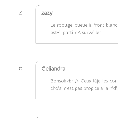
zazy
Z
Le roouge-queue à front blanc a
est-il parti ? A surveiller
Répondre
Celiandra
C
Bonsoir<br /> Ceux làje les conn
choisi n'est pas propice à la nid
Répondre