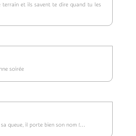
terrain et ils savent te dire quand tu les
4 20:34
nne soirée
1/12/2014 20:32
sa queue, il porte bien son nom !...