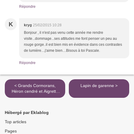
Répondre
K
kryg
25/02/2015 10:28
Bonjour , il n'est pas venu cette année me rendre
visite...dommage...ses attitudes me font penser un peu au
rouge gorge..il est bien mis en évidence dans ces contrastes
de lumière....j'aime bien....Bisous à toi Pascale.
Répondre
< Grands Cormorans,
Lapin de garenne >
Héron cendré et Aigrette
Garzette
Hébergé par Eklablog
Top articles
Pages