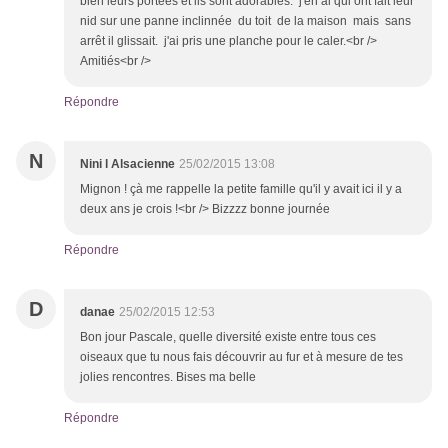
bien leurs portées et ils sont adorables. j'en ai qui ont fait leur
nid sur une panne inclinnée du toit de la maison mais sans
arrêt il glissait. j'ai pris une planche pour le caler.<br />
Amitiés<br />
Répondre
N
Nini l Alsacienne
25/02/2015 13:08
Mignon ! çà me rappelle la petite famille qu'il y avait ici il y a
deux ans je crois !<br /> Bizzzz bonne journée
Répondre
D
danae
25/02/2015 12:53
Bon jour Pascale, quelle diversité existe entre tous ces
oiseaux que tu nous fais découvrir au fur et à mesure de tes
jolies rencontres. Bises ma belle
Répondre