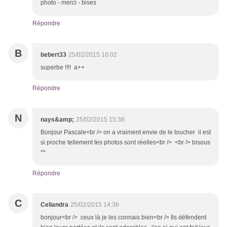
photo - merci - bises
Répondre
B
bebert33
25/02/2015 16:02
superbe !!!! a++
Répondre
N
nays&amp;
25/02/2015 15:38
Bonjour Pascale<br /> on a vraiment envie de le toucher il est
si proche tellement tes photos sont réelles<br /> <br /> bisous
**
Répondre
C
Celiandra
25/02/2015 14:36
bonjour<br /> ceux là je les connais bien<br /> Ils défendent