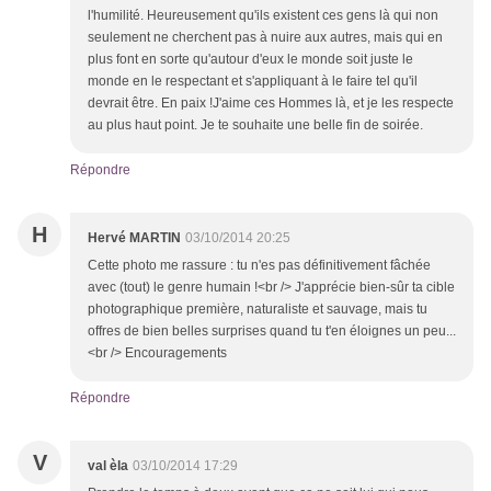
l'humilité. Heureusement qu'ils existent ces gens là qui non
seulement ne cherchent pas à nuire aux autres, mais qui en
plus font en sorte qu'autour d'eux le monde soit juste le
monde en le respectant et s'appliquant à le faire tel qu'il
devrait être. En paix !J'aime ces Hommes là, et je les respecte
au plus haut point. Je te souhaite une belle fin de soirée.
Répondre
H
Hervé MARTIN
03/10/2014 20:25
Cette photo me rassure : tu n'es pas définitivement fâchée
avec (tout) le genre humain !<br /> J'apprécie bien-sûr ta cible
photographique première, naturaliste et sauvage, mais tu
offres de bien belles surprises quand tu t'en éloignes un peu...
<br /> Encouragements
Répondre
V
val èla
03/10/2014 17:29