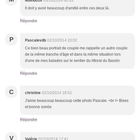
Mbindo16
03/10/2014 00:33
Il doit y avoir beaucoup d'amitié entre ces deux là.
Répondre
P
Pascalevdb
02/10/2014 20:02
Ce bien beau portrait de couple me rappelle un autre couple
de la même tranche d'âge et dans la même situation lors
d'une de mes balades sur le sentier du littoral du Bassin.
Répondre
C
christine
02/10/2014 18:52
J'aime beaucoup beaucoup cette photo Pascale. <br /> Bises
et bonne soirée
Répondre
V
Valérie
02/10/2014 17:41