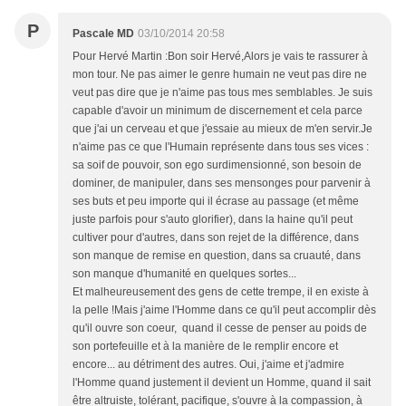
P
Pascale MD
03/10/2014 20:58
Pour Hervé Martin :Bon soir Hervé,Alors je vais te rassurer à
mon tour. Ne pas aimer le genre humain ne veut pas dire ne
veut pas dire que je n'aime pas tous mes semblables. Je suis
capable d'avoir un minimum de discernement et cela parce
que j'ai un cerveau et que j'essaie au mieux de m'en servir.Je
n'aime pas ce que l'Humain représente dans tous ses vices :
sa soif de pouvoir, son ego surdimensionné, son besoin de
dominer, de manipuler, dans ses mensonges pour parvenir à
ses buts et peu importe qui il écrase au passage (et même
juste parfois pour s'auto glorifier), dans la haine qu'il peut
cultiver pour d'autres, dans son rejet de la différence, dans
son manque de remise en question, dans sa cruauté, dans
son manque d'humanité en quelques sortes...
Et malheureusement des gens de cette trempe, il en existe à
la pelle !Mais j'aime l'Homme dans ce qu'il peut accomplir dès
qu'il ouvre son coeur, quand il cesse de penser au poids de
son portefeuille et à la manière de le remplir encore et
encore... au détriment des autres. Oui, j'aime et j'admire
l'Homme quand justement il devient un Homme, quand il sait
être altruiste, tolérant, pacifique, s'ouvre à la compassion, à