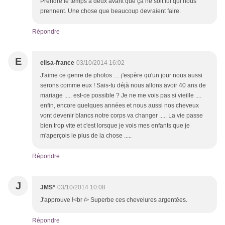
Prendre le temps à deux avant que ça ne soit lui qui nous
prennent. Une chose que beaucoup devraient faire.
Répondre
E
elisa-france
03/10/2014 16:02
J'aime ce genre de photos .... j'espère qu'un jour nous aussi
serons comme eux ! Sais-tu déjà nous allons avoir 40 ans de
mariage ..... est-ce possible ? Je ne me vois pas si vieille ....
enfin, encore quelques années et nous aussi nos cheveux
vont devenir blancs notre corps va changer ..... La vie passe
bien trop vite et c'est lorsque je vois mes enfants que je
m'aperçois le plus de la chose .....
Répondre
J
JMS*
03/10/2014 10:08
J'approuve !<br /> Superbe ces chevelures argentées.
Répondre