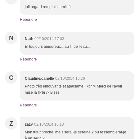
joli regard rempli d’humilité.
Répondre
N
Nath
02/10/2014 17:03
Et toujours amoureux... au fil de l'eau....
Répondre
C
Claudine/canelle
02/10/2014 16:26
Photo très émouvante et apaisante ..<br /> Merci de l'avoir
mise là !!<br /> Bises
Répondre
Z
zazy
02/10/2014 16:13
Mon futur proche, mais serai-je sereine ? ou ressemblerai-je
à un serin ?