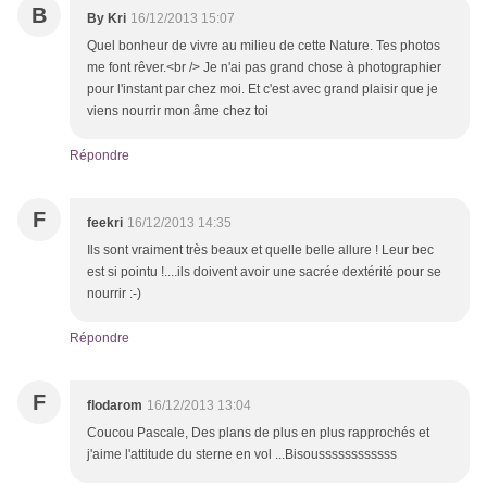
B
By Kri
16/12/2013 15:07
Quel bonheur de vivre au milieu de cette Nature. Tes photos
me font rêver.<br /> Je n'ai pas grand chose à photographier
pour l'instant par chez moi. Et c'est avec grand plaisir que je
viens nourrir mon âme chez toi
Répondre
F
feekri
16/12/2013 14:35
Ils sont vraiment très beaux et quelle belle allure ! Leur bec
est si pointu !....ils doivent avoir une sacrée dextérité pour se
nourrir :-)
Répondre
F
flodarom
16/12/2013 13:04
Coucou Pascale, Des plans de plus en plus rapprochés et
j'aime l'attitude du sterne en vol ...Bisoussssssssssss