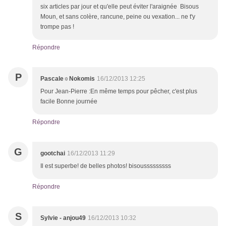
six articles par jour et qu'elle peut éviter l'araignée Bisous
Moun, et sans colère, rancune, peine ou vexation... ne t'y
trompe pas !
Répondre
P
Pascale☼Nokomis
16/12/2013 12:25
Pour Jean-Pierre :En même temps pour pêcher, c'est plus
facile Bonne journée
Répondre
G
gootchai
16/12/2013 11:29
Il est superbe! de belles photos! bisousssssssss
Répondre
S
Sylvie - anjou49
16/12/2013 10:32