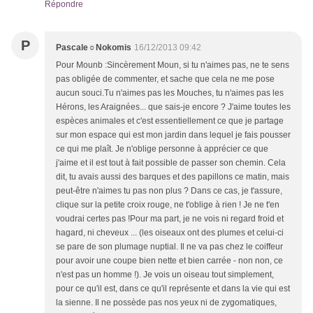
Répondre
P
Pascale☼Nokomis
16/12/2013 09:42
Pour Mounb :Sincèrement Moun, si tu n'aimes pas, ne te sens
pas obligée de commenter, et sache que cela ne me pose
aucun souci.Tu n'aimes pas les Mouches, tu n'aimes pas les
Hérons, les Araignées... que sais-je encore ? J'aime toutes les
espèces animales et c'est essentiellement ce que je partage
sur mon espace qui est mon jardin dans lequel je fais pousser
ce qui me plaît. Je n'oblige personne à apprécier ce que
j'aime et il est tout à fait possible de passer son chemin. Cela
dit, tu avais aussi des barques et des papillons ce matin, mais
peut-être n'aimes tu pas non plus ? Dans ce cas, je t'assure,
clique sur la petite croix rouge, ne t'oblige à rien ! Je ne t'en
voudrai certes pas !Pour ma part, je ne vois ni regard froid et
hagard, ni cheveux ... (les oiseaux ont des plumes et celui-ci
se pare de son plumage nuptial. Il ne va pas chez le coiffeur
pour avoir une coupe bien nette et bien carrée - non non, ce
n'est pas un homme !). Je vois un oiseau tout simplement,
pour ce qu'il est, dans ce qu'il représente et dans la vie qui est
la sienne. Il ne possède pas nos yeux ni de zygomatiques,