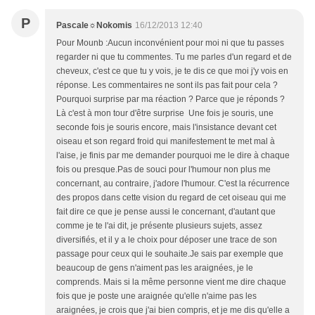
P
Pascale☼Nokomis
16/12/2013 12:40
Pour Mounb :Aucun inconvénient pour moi ni que tu passes
regarder ni que tu commentes. Tu me parles d'un regard et de
cheveux, c'est ce que tu y vois, je te dis ce que moi j'y vois en
réponse. Les commentaires ne sont ils pas fait pour cela ?
Pourquoi surprise par ma réaction ? Parce que je réponds ?
Là c'est à mon tour d'être surprise Une fois je souris, une
seconde fois je souris encore, mais l'insistance devant cet
oiseau et son regard froid qui manifestement te met mal à
l'aise, je finis par me demander pourquoi me le dire à chaque
fois ou presque.Pas de souci pour l'humour non plus me
concernant, au contraire, j'adore l'humour. C'est la récurrence
des propos dans cette vision du regard de cet oiseau qui me
fait dire ce que je pense aussi le concernant, d'autant que
comme je te l'ai dit, je présente plusieurs sujets, assez
diversifiés, et il y a le choix pour déposer une trace de son
passage pour ceux qui le souhaite.Je sais par exemple que
beaucoup de gens n'aiment pas les araignées, je le
comprends. Mais si la même personne vient me dire chaque
fois que je poste une araignée qu'elle n'aime pas les
araignées, je crois que j'ai bien compris, et je me dis qu'elle a