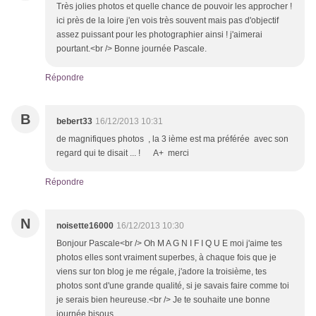
Très jolies photos et quelle chance de pouvoir les approcher !
ici près de la loire j'en vois très souvent mais pas d'objectif
assez puissant pour les photographier ainsi ! j'aimerai
pourtant.<br /> Bonne journée Pascale.
Répondre
B
bebert33
16/12/2013 10:31
de magnifiques photos , la 3 ième est ma préférée avec son
regard qui te disait ... ! A+ merci
Répondre
N
noisette16000
16/12/2013 10:30
Bonjour Pascale<br /> Oh M A G N I F I Q U E moi j'aime tes
photos elles sont vraiment superbes, à chaque fois que je
viens sur ton blog je me régale, j'adore la troisième, tes
photos sont d'une grande qualité, si je savais faire comme toi
je serais bien heureuse.<br /> Je te souhaite une bonne
journée bisous