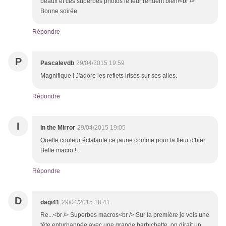
beaux et ces superbes photos le leur rendent bien!<br />
Bonne soirée
Répondre
P
Pascalevdb
29/04/2015 19:59
Magnifique ! J'adore les reflets irisés sur ses ailes.
Répondre
I
In the Mirror
29/04/2015 19:05
Quelle couleur éclatante ce jaune comme pour la fleur d'hier.
Belle macro !...
Répondre
D
dagi41
29/04/2015 18:41
Re...<br /> Superbes macros<br /> Sur la première je vois une
tête enturbannée avec une grande barbichette, on dirait un