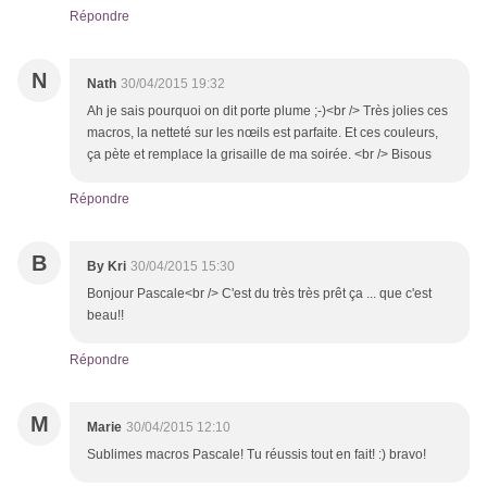
Répondre
N
Nath
30/04/2015 19:32
Ah je sais pourquoi on dit porte plume ;-)<br /> Très jolies ces
macros, la netteté sur les nœils est parfaite. Et ces couleurs,
ça pète et remplace la grisaille de ma soirée. <br /> Bisous
Répondre
B
By Kri
30/04/2015 15:30
Bonjour Pascale<br /> C'est du très très prêt ça ... que c'est
beau!!
Répondre
M
Marie
30/04/2015 12:10
Sublimes macros Pascale! Tu réussis tout en fait! :) bravo!