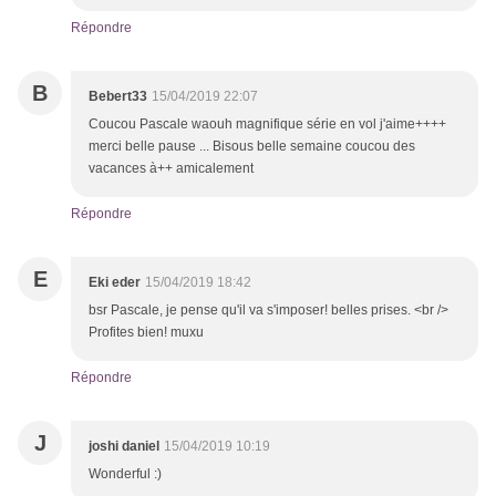
Répondre
B
Bebert33
15/04/2019 22:07
Coucou Pascale waouh magnifique série en vol j'aime++++
merci belle pause ... Bisous belle semaine coucou des
vacances à++ amicalement
Répondre
E
Eki eder
15/04/2019 18:42
bsr Pascale, je pense qu'il va s'imposer! belles prises. <br />
Profites bien! muxu
Répondre
J
joshi daniel
15/04/2019 10:19
Wonderful :)