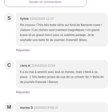
Ajouter un commentaire
S
Sylvie
03/02/2020 12:27
Re-coucou ! Très très belle série sur fond de flamants roses !
J'adore ! Ces clichés sont vraiment magnifiques ! Un grand
bravo et un grand merci pour ce sublime partage. Je te
souhaite une belle fin de journée. A bientôt. Bises.
Répondre
C
chris H
22/04/2019 15:59
Il a du mal à amerrir avec tout ce monde, mais il tient à sa
place. :) Très belles prises de vue de ce colvert.<br /> Belle fin
de journée Pascale ! Bisous
Répondre
M
marine D
20/04/2019 08:15