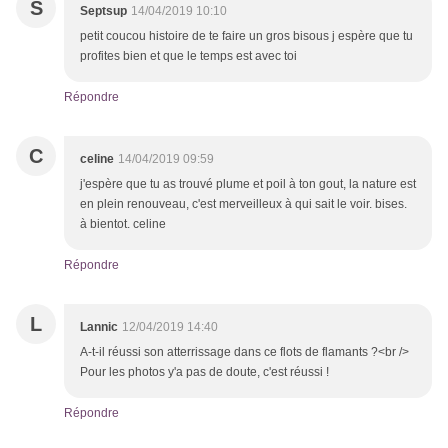
S
Septsup
14/04/2019 10:10
petit coucou histoire de te faire un gros bisous j espère que tu
profites bien et que le temps est avec toi
Répondre
C
celine
14/04/2019 09:59
j'espère que tu as trouvé plume et poil à ton gout, la nature est
en plein renouveau, c'est merveilleux à qui sait le voir. bises.
à bientot. celine
Répondre
L
Lannic
12/04/2019 14:40
A-t-il réussi son atterrissage dans ce flots de flamants ?<br />
Pour les photos y'a pas de doute, c'est réussi !
Répondre