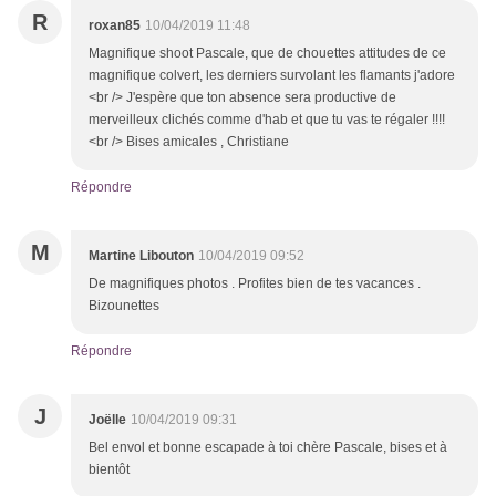
R
roxan85
10/04/2019 11:48
Magnifique shoot Pascale, que de chouettes attitudes de ce
magnifique colvert, les derniers survolant les flamants j'adore
<br /> J'espère que ton absence sera productive de
merveilleux clichés comme d'hab et que tu vas te régaler !!!!
<br /> Bises amicales , Christiane
Répondre
M
Martine Libouton
10/04/2019 09:52
De magnifiques photos . Profites bien de tes vacances .
Bizounettes
Répondre
J
Joëlle
10/04/2019 09:31
Bel envol et bonne escapade à toi chère Pascale, bises et à
bientôt