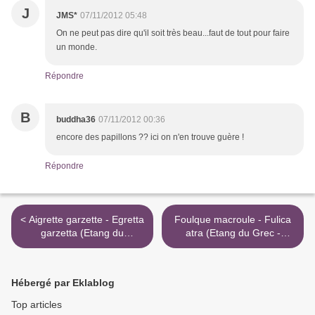
J
JMS*
07/11/2012 05:48
On ne peut pas dire qu'il soit très beau...faut de tout pour faire
un monde.
Répondre
B
buddha36
07/11/2012 00:36
encore des papillons ?? ici on n'en trouve guère !
Répondre
< Aigrette garzette - Egretta
Foulque macroule - Fulica
garzetta (Etang du
atra (Etang du Grec -
Prévost)...
Palavas) >
Hébergé par Eklablog
Top articles