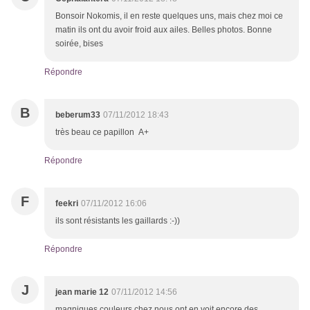
Bonsoir Nokomis, il en reste quelques uns, mais chez moi ce
matin ils ont du avoir froid aux ailes. Belles photos. Bonne
soirée, bises
Répondre
B
beberum33
07/11/2012 18:43
très beau ce papillon A+
Répondre
F
feekri
07/11/2012 16:06
ils sont résistants les gaillards :-))
Répondre
J
jean marie 12
07/11/2012 14:56
magniques couleurs,chez nous ont en voit encore des