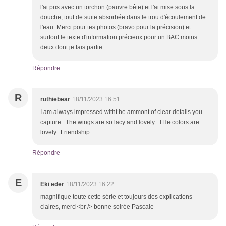
l'ai pris avec un torchon (pauvre bête) et l'ai mise sous la
douche, tout de suite absorbée dans le trou d'écoulement de
l'eau. Merci pour tes photos (bravo pour la précision) et
surtout le texte d'information précieux pour un BAC moins
deux dont je fais partie.
Répondre
R
ruthiebear
18/11/2023 16:51
I am always impressed witht he ammont of clear details you
capture. The wings are so lacy and lovely. THe colors are
lovely. Friendship
Répondre
E
Eki eder
18/11/2023 16:22
magnifique toute cette série et toujours des explications
claires, merci<br /> bonne soirée Pascale