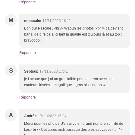
Répondre
M
montcalm
17/11/2023 18:11
Bonjour Pascale , <br /> Waouh les photos !<br /> ça devient
banal de dire cela ici tant la qualité est toujours là et au top ;
bravoooo !
Répondre
S
Septsup
17/11/2023 17:41
je t avoue que j ai un gros faible pour la prem avec ses
couleurs irisées... magnifique... gros bisous bon week
Répondre
A
Andrée
17/11/2023 16:24
Merci pour les photos. J'en ai vu en grand nombre sur l'île de
kos.<br /> Cet après midi passage des oies sauvages.<br />