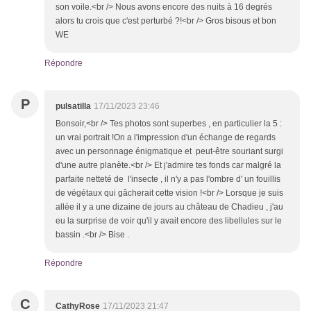
son voile.<br /> Nous avons encore des nuits à 16 degrés
alors tu crois que c'est perturbé ?!<br /> Gros bisous et bon
WE
Répondre
P
pulsatilla
17/11/2023 23:46
Bonsoir,<br /> Tes photos sont superbes , en particulier la 5 :
un vrai portrait !On a l'impression d'un échange de regards
avec un personnage énigmatique et peut-être souriant surgi
d'une autre planète.<br /> Et j'admire tes fonds car malgré la
parfaite netteté de l'insecte , il n'y a pas l'ombre d' un fouillis
de végétaux qui gâcherait cette vision !<br /> Lorsque je suis
allée il y a une dizaine de jours au château de Chadieu , j'au
eu la surprise de voir qu'il y avait encore des libellules sur le
bassin .<br /> Bise .
Répondre
C
CathyRose
17/11/2023 21:47