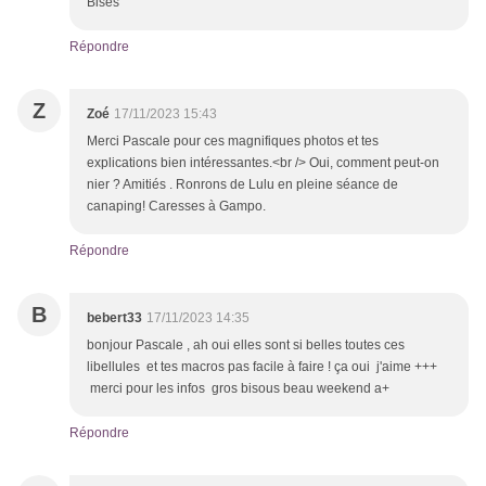
Bises
Répondre
Z
Zoé
17/11/2023 15:43
Merci Pascale pour ces magnifiques photos et tes
explications bien intéressantes.<br /> Oui, comment peut-on
nier ? Amitiés . Ronrons de Lulu en pleine séance de
canaping! Caresses à Gampo.
Répondre
B
bebert33
17/11/2023 14:35
bonjour Pascale , ah oui elles sont si belles toutes ces
libellules et tes macros pas facile à faire ! ça oui j'aime +++
merci pour les infos gros bisous beau weekend a+
Répondre