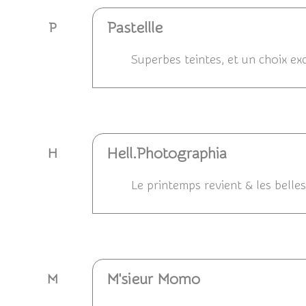
Pastellle
P
Superbes teintes, et un choix exc
Répondre
Hell.Photographia
H
Le printemps revient & les belles
Répondre
M'sieur Momo
M