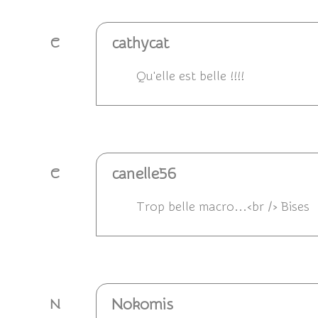
cathycat
C
Qu'elle est belle !!!!
Répondre
canelle56
C
Trop belle macro...<br /> Bises
Répondre
Nokomis
N