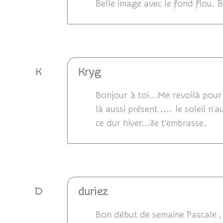
Belle image avec le fond flou. B
Répondre
Kryg
K
Bonjour à toi...Me revoilà pour
là aussi présent .... le soleil n
ce dur hiver...Je t'embrasse.
Répondre
duriez
D
Bon début de semaine Pascale , b