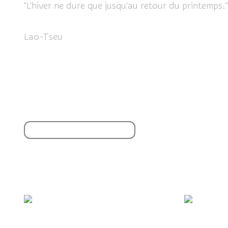
"L'hiver ne dure que jusqu'au retour du printemps."
Lao-Tseu
Partager cet article
S'inscrire à la newsletter
Vous aimerez aussi :