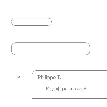
🥳 Joyeuse journée mondiale de l'abandon !
🎉
Article précédent
Ajouter un commentaire
Philippe D
P
Magnifique la coupe!
Répondre