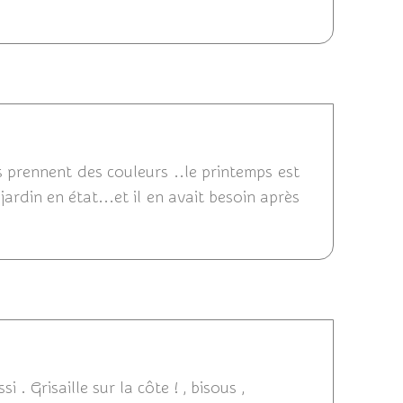
10:46
s prennent des couleurs ..le printemps est
jardin en état...et il en avait besoin après
2 10:46
. Grisaille sur la côte ! , bisous ,