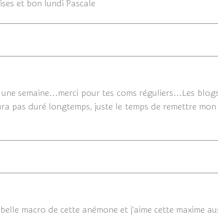
ises et bon lundi Pascale
19/03/2012 
 une semaine...merci pour tes coms réguliers...Les blog
'aura pas duré longtemps, juste le temps de remettre mon 
19/03/201
elle macro de cette anémone et j'aime cette maxime aussi 