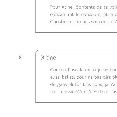
Pour Xtine :Contente de te voir
concernant le concours, et je 
Christine et prends soin de toi.
Répondre
X tine
X
Coucou Pascale,<br /> je ne t'o
aussi belles, pour ne pas dire pl
de gens plutôt très cons, je n'e
par jalousie???<br /> En tout cas
Répondre