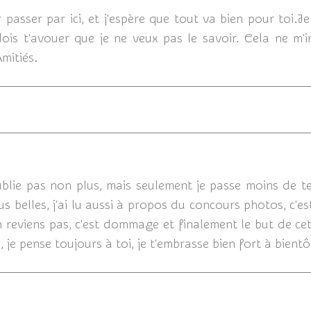
 passer par ici, et j'espère que tout va bien pour toi.
dois t'avouer que je ne veux pas le savoir. Cela ne m'
Amitiés.
19/03/2012
ublie pas non plus, mais seulement je passe moins de t
us belles, j'ai lu aussi à propos du concours photos, c'e
n reviens pas, c'est dommage et finalement le but de cet
, je pense toujours à toi, je t'embrasse bien fort à bientô