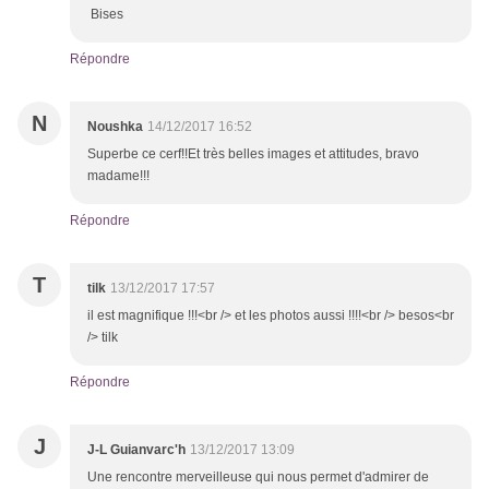
Bises
Répondre
N
Noushka
14/12/2017 16:52
Superbe ce cerf!!Et très belles images et attitudes, bravo
madame!!!
Répondre
T
tilk
13/12/2017 17:57
il est magnifique !!!<br /> et les photos aussi !!!!<br /> besos<br
/> tilk
Répondre
J
J-L Guianvarc'h
13/12/2017 13:09
Une rencontre merveilleuse qui nous permet d'admirer de