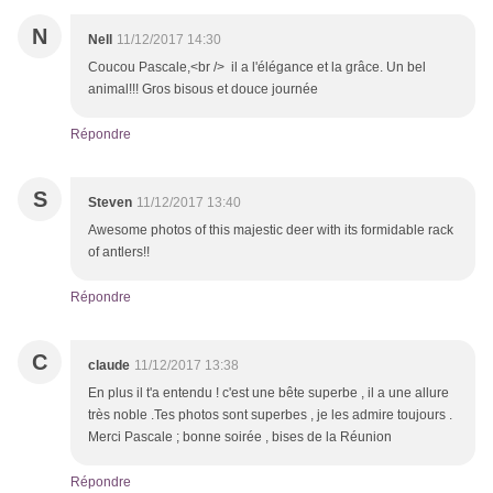
N
Nell
11/12/2017 14:30
Coucou Pascale,<br /> il a l'élégance et la grâce. Un bel
animal!!! Gros bisous et douce journée
Répondre
S
Steven
11/12/2017 13:40
Awesome photos of this majestic deer with its formidable rack
of antlers!!
Répondre
C
claude
11/12/2017 13:38
En plus il t'a entendu ! c'est une bête superbe , il a une allure
très noble .Tes photos sont superbes , je les admire toujours .
Merci Pascale ; bonne soirée , bises de la Réunion
Répondre