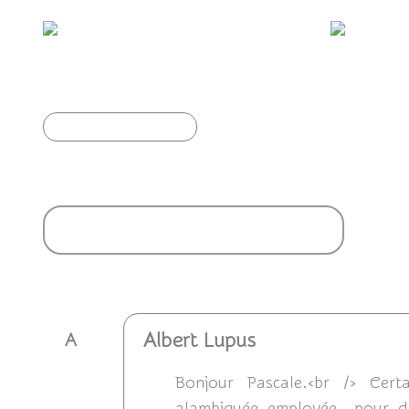
Les Singes aussi savent faire semblant...
Article précédent
Ajouter un commentaire
Albert Lupus
A
Bonjour Pascale.<br /> Cer
alambiquée employée pour dir