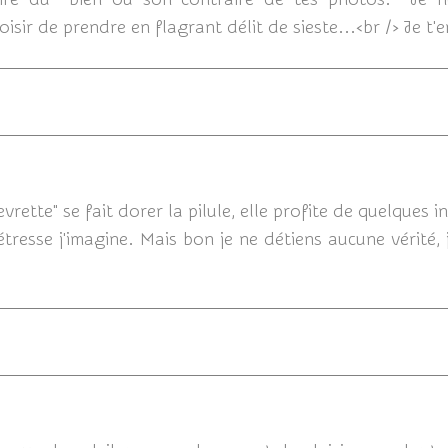
loisir de prendre en flagrant délit de sieste...<br /> Je t
19/06/20
evrette" se fait dorer la pilule, elle profite de quelques i
resse j'imagine. Mais bon je ne détiens aucune vérité, j
18/06/2016