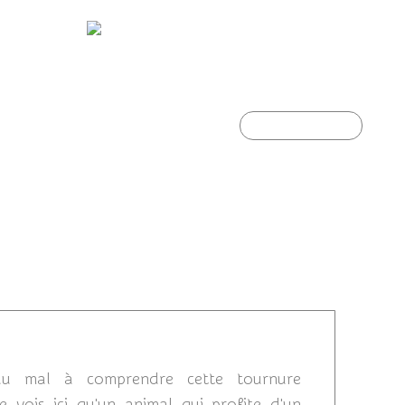
..
La Vache, qu'elle est maligne !!!
Article suivant
0/06/2016 22:35
 du mal à comprendre cette tournure
ois ici qu'un animal qui profite d'un