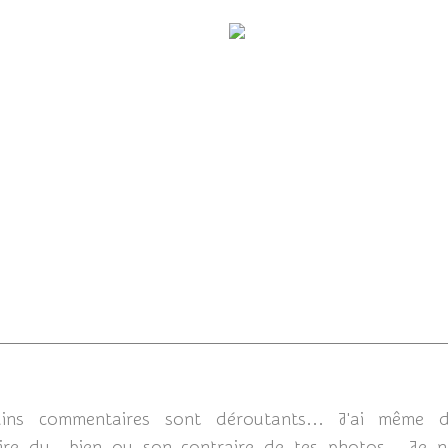
Nos amis les Chats...
Nos amis les Chiens.
2
tains commentaires sont déroutants... J'ai même
e du bien ou son contraire de tes photos. Je ne v