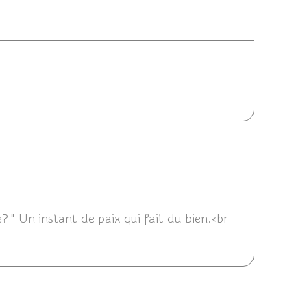
17/06/2016 21:25
016 06:35
e? " Un instant de paix qui fait du bien.<br