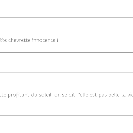
ette chevrette innocente !
17/06/2
profitant du soleil, on se dit: "elle est pas belle la vi
>