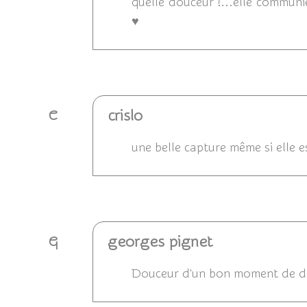
quelle douceur !...elle communi
♥
Répondre
crislo
C
une belle capture même si elle e
Répondre
georges pignet
G
Douceur d'un bon moment de dé