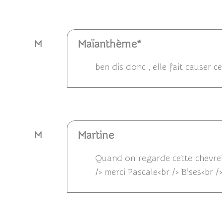
Répondre
Maïanthème*
M
ben dis donc , elle fait causer c
Répondre
Martine
M
Quand on regarde cette chevrette 
/> merci Pascale<br /> Bises<br /
Répondre