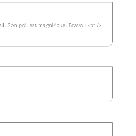
23:32
il. Son poil est magnifique. Bravo ! <br />
/2016 21:01
16/06/2016 18:31