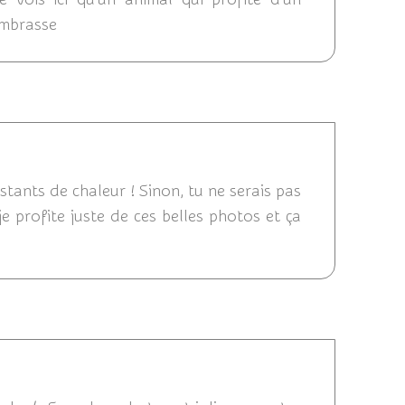
'embrasse
16 12:43
nstants de chaleur ! Sinon, tu ne serais pas
e profite juste de ces belles photos et ça
 21:38