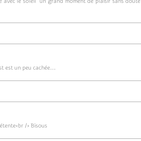
e avec le soleil un grand moment de plaisir sans doute 
18/06/2016 
st est un peu cachée...
tente<br /> Bisous