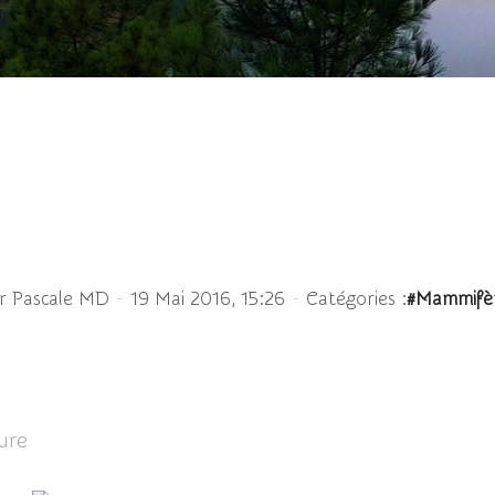
 au repos cachée dans l
-
-
r Pascale MD
19 Mai 2016, 15:26
Catégories :
#Mammifè
ure