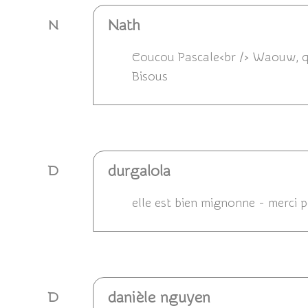
Nath
N
Coucou Pascale<br /> Waouw, quel
Bisous
Répondre
durgalola
D
elle est bien mignonne - merci p
Répondre
danièle nguyen
D