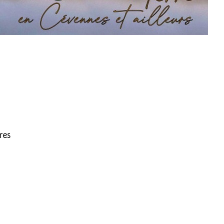
es fourrés
res