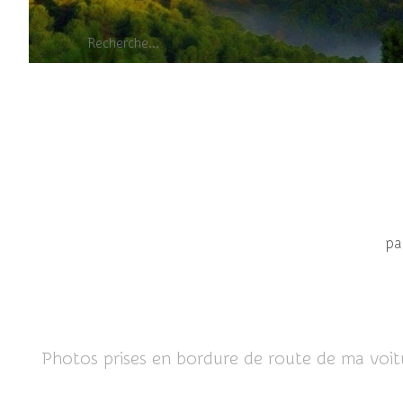
Chevrette
pa
Photos prises en bordure de route de ma voit