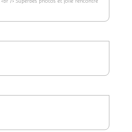
<br /> Superbes photos et jolie rencontre
18:18
18/06/2016 00:08