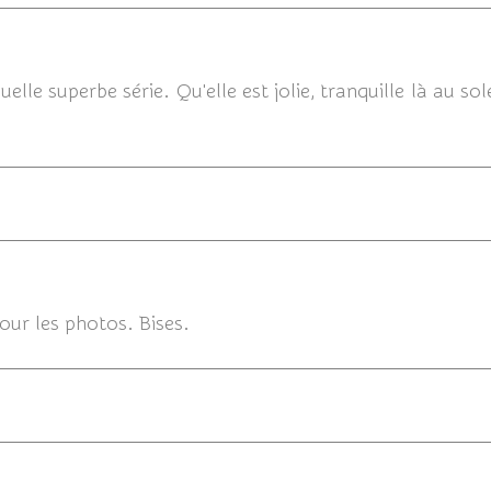
16/06/2016 
le superbe série. Qu'elle est jolie, tranquille là au sole
16/06
our les photos. Bises.