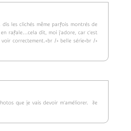
13 08:28
u dis les clichés même parfois montrés de
n rafale...cela dit, moi j'adore, car c'est
voir correctement.<br /> belle série<br />
013 08:23
 photos que je vais devoir m'améliorer. Je