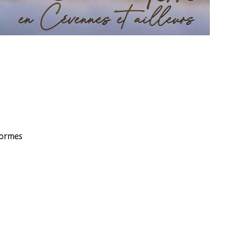
- White Stork
formes