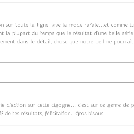
18/10/20
on sur toute la ligne, vive la mode rafale...et comme t
t la plupart du temps que le résultat d'une belle série e
vement dans le détail, chose que notre oeil ne pourrait 
18/10/2
rie d'action sur cette cigogne... c'est sur ce genre de
if de tes résultats, félicitation. Gros bisous