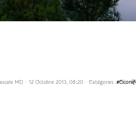
che - Ciconia ciconia 
-
-
ascale MD
12 Octobre 2013, 08:20
Catégories :
#Ciconii