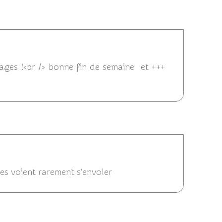
2013 14:05
tages !<br /> bonne fin de semaine et +++
 11:19
les voient rarement s'envoler