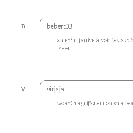
Répondre
bebert33
B
ah enfin j'arrive à voir tes su
A+++
Répondre
virjaja
V
woah! magnifique!!! on en a bea
Répondre