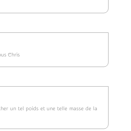
/10/2013 15:05
ous Chris
3 14:14
her un tel poids et une telle masse de la