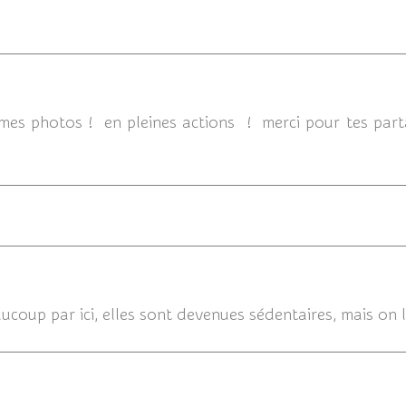
18/10/
blimes photos ! en pleines actions ! merci pour tes par
18/10/2013
ucoup par ici, elles sont devenues sédentaires, mais on 