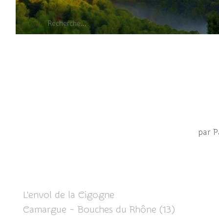
Cigogne blan
par P
L'envol de la Cigogne
Camargue - Bouches du Rhône (13)