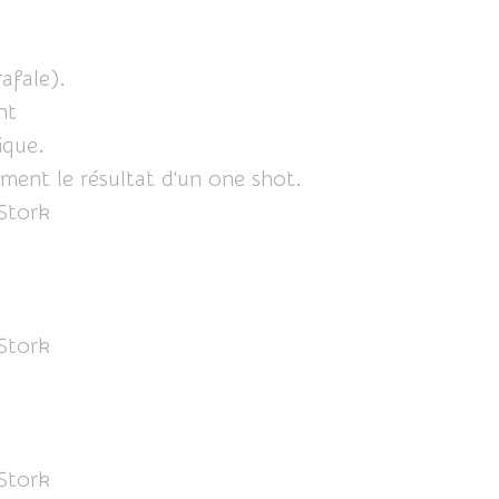
afale).
nt
ique.
ement le résultat d'un one shot.