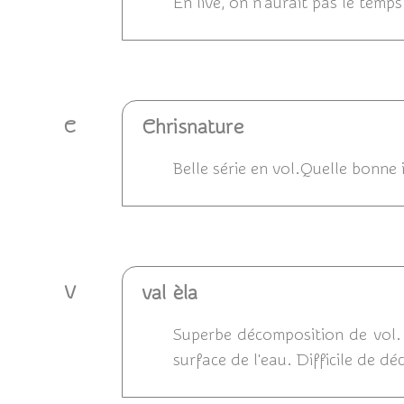
En live, on n'aurait pas le temp
Répondre
Chrisnature
C
Belle série en vol.Quelle bonne 
Répondre
val èla
V
Superbe décomposition de vol. 
surface de l'eau. Difficile de dé