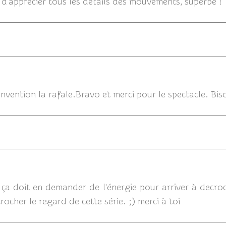
s d'apprécier tous les détails des mouvements, superbe !
18
invention la rafale.Bravo et merci pour le spectacle. Bis
18/10/201
ça doit en demander de l'énergie pour arriver à decroc
crocher le regard de cette série. ;) merci à toi