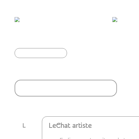
Vous aimerez aussi :
Cigogne blanche.
Article précédent
Ajouter un commentaire
LeChat artiste
L