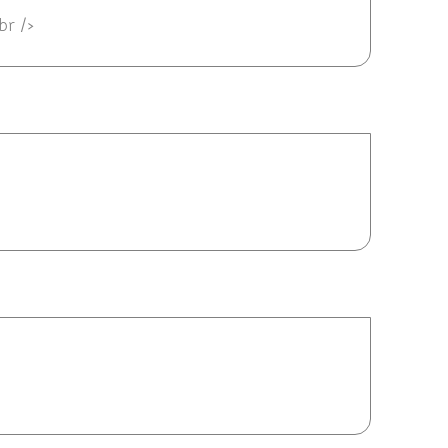
<br />
06/2012 22:15
012 21:50