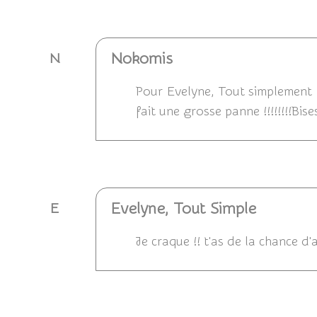
Répondre
Nokomis
N
Pour Evelyne, Tout simplement :
fait une grosse panne !!!!!!!!Bi
Répondre
Evelyne, Tout Simple
E
Je craque !! t'as de la chance d'a
Répondre