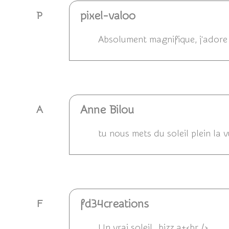
pixel-valoo
P
Absolument magnifique, j'adore !
Répondre
Anne Bilou
A
tu nous mets du soleil plein la 
Répondre
fd34creations
F
Un vrai soleil..bizz a+<br />