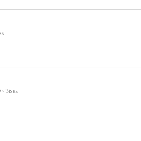
18/06/2012 10:
es
17/06
/> Bises
16/06/2012