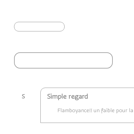
🥳 Joyeuse journée mondiale de l'abandon !
🎉
Article précédent
Ajouter un commentaire
Simple regard
S
Flamboyance!! un faible pour la
Répondre