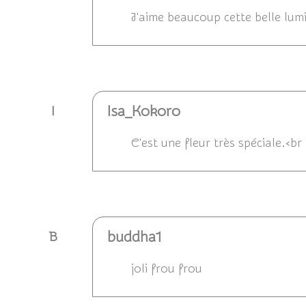
J'aime beaucoup cette belle lum
Répondre
Isa_Kokoro
I
C'est une fleur très spéciale.<br
Répondre
buddha1
B
joli frou frou