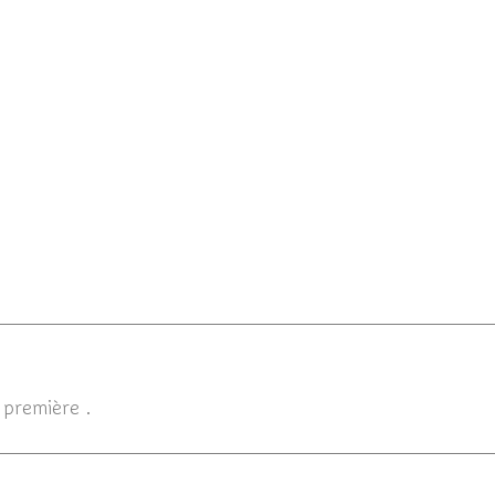
La perversité animaux vs h
conclusion (4/4)
 première .