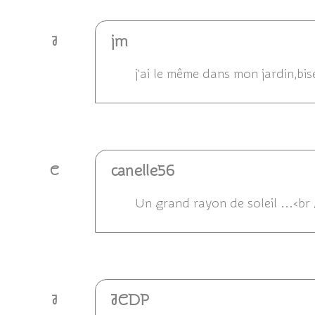
jm
J
j'ai le même dans mon jardin,bis
Répondre
canelle56
C
Un grand rayon de soleil ...<br 
Répondre
JCDP
J