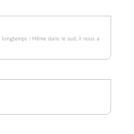
2012 20:27
n longtemps ! Même dans le sud, il nous a
16/06/2012 19:47