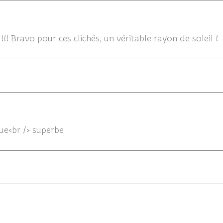
16/
!! Bravo pour ces clichés, un véritable rayon de soleil !
16/0
vue<br /> superbe