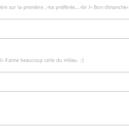
ière sur la première , ma préférée...<br /> Bon dimanche
16/
 /> J'aime beaucoup celle du milieu. :)
16/06/2