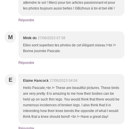
atteindre le sol ! Merci pour ton articles passionnant et pour
tes photos toujours aussi belles ! GBizhous à toi et bel été !
Répondre
M
Minik do
27/06/2023 07:58
Elles sont superbes tes photos de cet élégant oiseau !<br />
Bonne journée Pascale.
Répondre
E
Elaine Hancock
27/06/2023 04:04
Hello Pascale,<br /> These are beautiful pictures. These birds
are very pretty. It is amazing to me how their bodies can be
held up on such thin legs. You would think that there would be
numerous incidences of broken legs. I also think that it is
interesting how their knee bends the opposite of what I would
think that a knee should bend! <br /> Have a great day!
Répondre