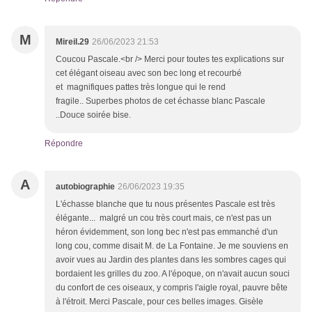
M
Mireil.29
26/06/2023 21:53
Coucou Pascale.<br /> Merci pour toutes tes explications sur
cet élégant oiseau avec son bec long et recourbé
et magnifiques pattes très longue qui le rend
fragile.. Superbes photos de cet échasse blanc Pascale
..Douce soirée bise.
Répondre
A
autobiographie
26/06/2023 19:35
L'échasse blanche que tu nous présentes Pascale est très
élégante... malgré un cou très court mais, ce n'est pas un
héron évidemment, son long bec n'est pas emmanché d'un
long cou, comme disait M. de La Fontaine. Je me souviens en
avoir vues au Jardin des plantes dans les sombres cages qui
bordaient les grilles du zoo. A l'époque, on n'avait aucun souci
du confort de ces oiseaux, y compris l'aigle royal, pauvre bête
à l'étroit. Merci Pascale, pour ces belles images. Gisèle